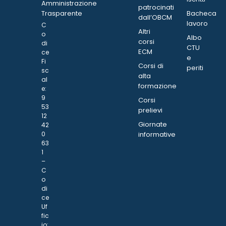
Amministrazione
patrocinati
Trasparente
Bacheca
dall’OBCM
lavoro
C
Altri
o
Albo
corsi
di
CTU
ECM
ce
e
Fi
Corsi di
periti
sc
alta
al
formazione
e:
9
Corsi
53
prelievi
12
Giornate
42
0
informative
63
1
–
C
o
di
ce
Uf
fic
io: