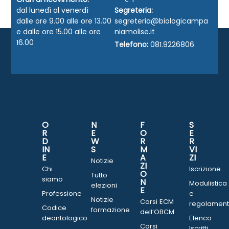
dal lunedì al venerdì
Segreteria:
dalle ore 9.00 alle ore 13.00
segreteria@biologicampa
e dalle ore 15.00 alle ore
niamolise.it
16.00
Telefono:
081.9226806
O
N
F
S
R
E
O
E
D
W
R
R
IN
S
M
VI
E
A
ZI
Notizie
ZI
Chi
Iscrizione
O
Tutto
siamo
N
Modulistica
elezioni
E
Professione
e
Notizie
Corsi ECM
regolament
Codice
formazione
dell’OBCM
deontologico
Elenco
Corsi
Iscritti