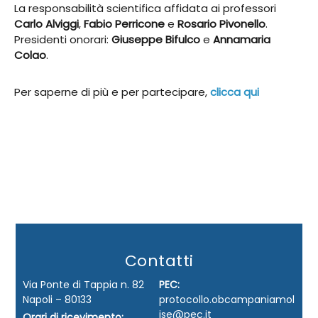
La responsabilità scientifica affidata ai professori
Carlo Alviggi
,
Fabio Perricone
e
Rosario Pivonello
.
Presidenti onorari:
Giuseppe Bifulco
e
Annamaria
Colao
.
Per saperne di più e per partecipare,
clicca qui
Contatti
Via Ponte di Tappia n. 82
PEC:
Napoli – 80133
protocollo.obcampaniamol
ise@pec.it
Orari di ricevimento: