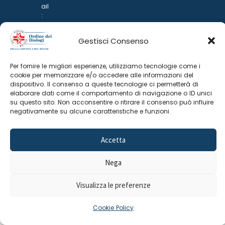
ail
:
rp
d
Gestisci Consenso
@
p
o
Per fornire le migliori esperienze, utilizziamo tecnologie come i
n
cookie per memorizzare e/o accedere alle informazioni del
ar
dispositivo. Il consenso a queste tecnologie ci permetterà di
i.it
elaborare dati come il comportamento di navigazione o ID unici
su questo sito. Non acconsentire o ritirare il consenso può influire
negativamente su alcune caratteristiche e funzioni.
Accetta
Nega
©
2025 Odine Biologi della Campania
Cookie Policy
–
Visualizza le preferenze
e del Molise
Privacy Policy
Cookie Policy