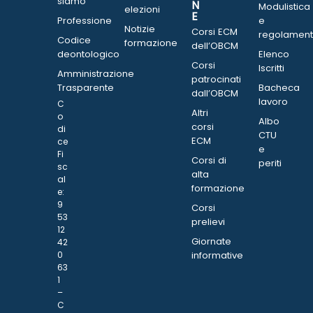
siamo
N
Modulistica
elezioni
E
Professione
e
Notizie
Corsi ECM
regolament
Codice
formazione
dell’OBCM
deontologico
Elenco
Corsi
Iscritti
Amministrazione
patrocinati
Trasparente
Bacheca
dall’OBCM
lavoro
C
Altri
o
Albo
corsi
di
CTU
ECM
ce
e
Fi
Corsi di
periti
sc
alta
al
formazione
e:
9
Corsi
53
prelievi
12
Giornate
42
0
informative
63
1
–
C