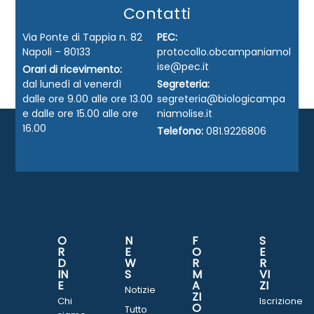
Contatti
Via Ponte di Tappia n. 82
PEC:
Napoli – 80133
protocollo.obcampaniamol
ise@pec.it
Orari di ricevimento:
dal lunedì al venerdì
Segreteria:
dalle ore 9.00 alle ore 13.00
segreteria@biologicampa
e dalle ore 15.00 alle ore
niamolise.it
16.00
Telefono:
081.9226806
O
N
F
S
R
E
O
E
D
W
R
R
IN
S
M
VI
E
A
ZI
Notizie
ZI
Chi
Iscrizione
O
Tutto