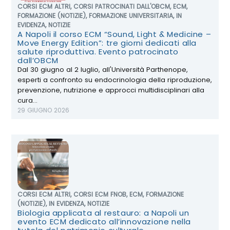
CORSI ECM ALTRI
,
CORSI PATROCINATI DALL'OBCM
,
ECM
,
FORMAZIONE (NOTIZIE)
,
FORMAZIONE UNIVERSITARIA
,
IN
EVIDENZA
,
NOTIZIE
A Napoli il corso ECM “Sound, Light & Medicine –
Move Energy Edition”: tre giorni dedicati alla
salute riproduttiva. Evento patrocinato
dall’OBCM
Dal 30 giugno al 2 luglio, all'Università Parthenope,
esperti a confronto su endocrinologia della riproduzione,
prevenzione, nutrizione e approcci multidisciplinari alla
cura...
29 GIUGNO 2026
CORSI ECM ALTRI
,
CORSI ECM FNOB
,
ECM
,
FORMAZIONE
(NOTIZIE)
,
IN EVIDENZA
,
NOTIZIE
Biologia applicata al restauro: a Napoli un
evento ECM dedicato all’innovazione nella