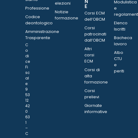
N
Modulistica
elezioni
E
Professione
e
Notizie
Corsi ECM
regolament
Codice
formazione
dell’OBCM
deontologico
Elenco
Corsi
Iscritti
Amministrazione
patrocinati
Trasparente
Bacheca
dall’OBCM
lavoro
C
Altri
o
Albo
corsi
di
CTU
ECM
ce
e
Fi
Corsi di
periti
sc
alta
al
formazione
e:
9
Corsi
53
prelievi
12
Giornate
42
0
informative
63
1
–
C