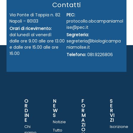
Contatti
Via Ponte di Tappia n. 82
PEC:
Napoli – 80133
protocollo.obcampaniamol
ise@pec.it
Orari di ricevimento:
dal lunedì al venerdì
Segreteria:
dalle ore 9.00 alle ore 13.00
segreteria@biologicampa
e dalle ore 15.00 alle ore
niamolise.it
16.00
Telefono:
081.9226806
O
N
F
S
R
E
O
E
D
W
R
R
IN
S
M
VI
E
A
ZI
Notizie
ZI
Chi
Iscrizione
O
Tutto
siamo