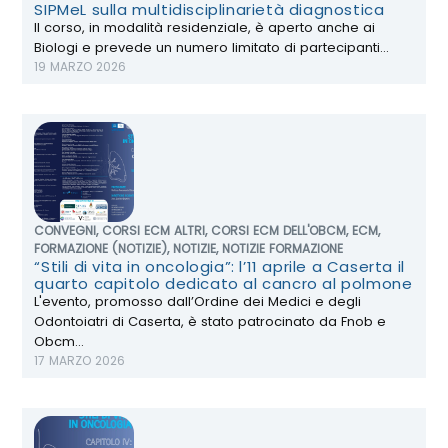
SIPMeL sulla multidisciplinarietà diagnostica
Il corso, in modalità residenziale, è aperto anche ai
Biologi e prevede un numero limitato di partecipanti...
19 MARZO 2026
CONVEGNI
,
CORSI ECM ALTRI
,
CORSI ECM DELL'OBCM
,
ECM
,
FORMAZIONE (NOTIZIE)
,
NOTIZIE
,
NOTIZIE FORMAZIONE
“Stili di vita in oncologia”: l’11 aprile a Caserta il
quarto capitolo dedicato al cancro al polmone
L'evento, promosso dall’Ordine dei Medici e degli
Odontoiatri di Caserta, è stato patrocinato da Fnob e
Obcm...
17 MARZO 2026