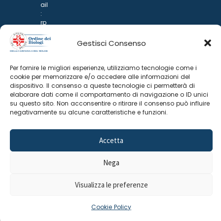
ail
:
rp
d
@
Gestisci Consenso
p
o
n
Per fornire le migliori esperienze, utilizziamo tecnologie come i
ar
cookie per memorizzare e/o accedere alle informazioni del
i.it
dispositivo. Il consenso a queste tecnologie ci permetterà di
elaborare dati come il comportamento di navigazione o ID unici
su questo sito. Non acconsentire o ritirare il consenso può influire
negativamente su alcune caratteristiche e funzioni.
Accetta
Nega
©
2025 Odine Biologi della Campania
Cookie Policy
–
e del Molise
Privacy Policy
Visualizza le preferenze
Cookie Policy