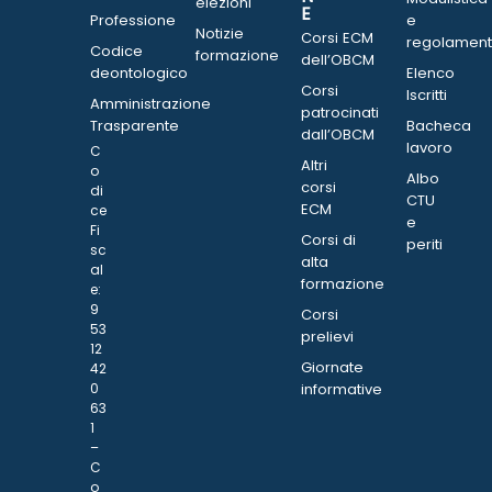
elezioni
E
Professione
e
Notizie
Corsi ECM
regolament
Codice
formazione
dell’OBCM
deontologico
Elenco
Corsi
Iscritti
Amministrazione
patrocinati
Trasparente
Bacheca
dall’OBCM
lavoro
C
Altri
o
Albo
corsi
di
CTU
ECM
ce
e
Fi
Corsi di
periti
sc
alta
al
formazione
e:
9
Corsi
53
prelievi
12
Giornate
42
0
informative
63
1
–
C
o