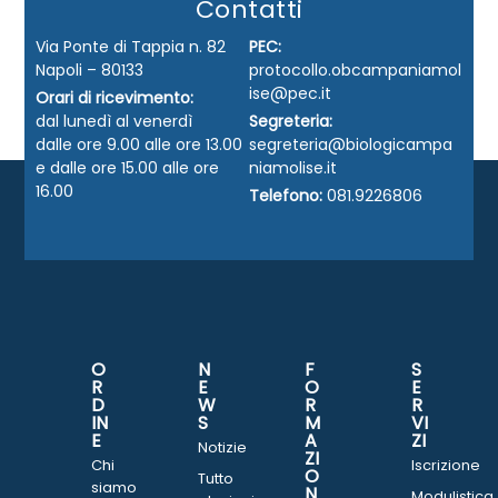
Contatti
Via Ponte di Tappia n. 82
PEC:
Napoli – 80133
protocollo.obcampaniamol
ise@pec.it
Orari di ricevimento:
dal lunedì al venerdì
Segreteria:
dalle ore 9.00 alle ore 13.00
segreteria@biologicampa
e dalle ore 15.00 alle ore
niamolise.it
16.00
Telefono:
081.9226806
O
N
F
S
R
E
O
E
D
W
R
R
IN
S
M
VI
E
A
ZI
Notizie
ZI
Chi
Iscrizione
O
Tutto
siamo
N
Modulistica