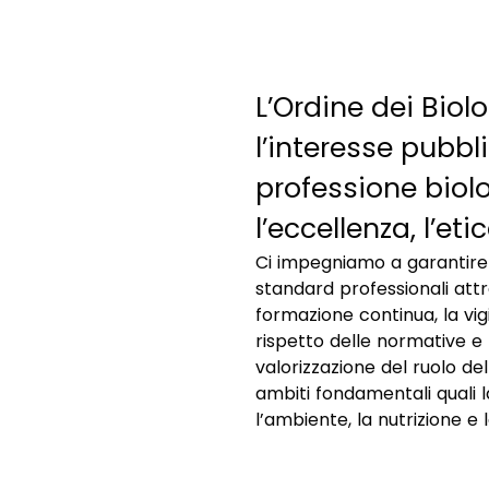
L’Ordine dei Biol
l’interesse pubbl
professione bio
l’eccellenza, l’et
Ci impegniamo a garantire 
Operiamo per sostenere i
standard professionali att
iscritti, favorendo la 
formazione continua, la vig
professionale e contrib
rispetto delle normative e 
progresso della società median
valorizzazione del ruolo del
l’applicazione responsab
ambiti fondamentali quali l
l’ambiente, la nutrizione e 