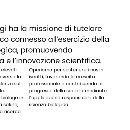
ogi ha la missione di tutelare
ico connesso all’esercizio della
logica, promuovendo
ica e l’innovazione scientifica.
elevati
 nostri
raverso la
crescita
ilanza sul
uendo al
la
te
 biologo in
ile della
a salute,
scienza biologica.
la ricerca.