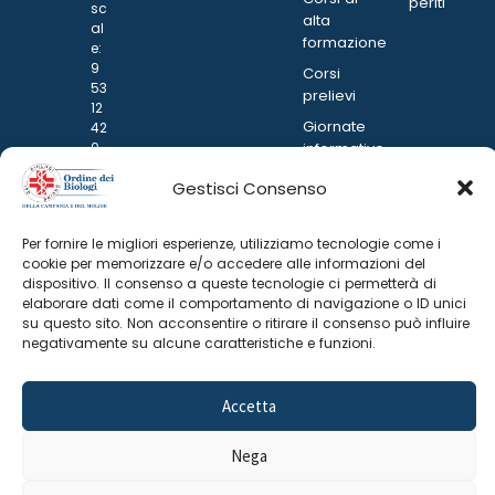
periti
sc
alta
al
formazione
e:
9
Corsi
53
prelievi
12
Giornate
42
0
informative
63
Gestisci Consenso
1
–
C
Per fornire le migliori esperienze, utilizziamo tecnologie come i
o
cookie per memorizzare e/o accedere alle informazioni del
di
dispositivo. Il consenso a queste tecnologie ci permetterà di
ce
elaborare dati come il comportamento di navigazione o ID unici
Uf
su questo sito. Non acconsentire o ritirare il consenso può influire
fic
negativamente su alcune caratteristiche e funzioni.
io:
8
R
Accetta
VX
R
A
Nega
IB