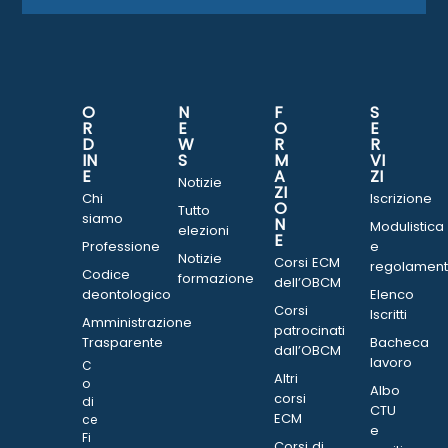
O
N
F
S
R
E
O
E
D
W
R
R
IN
S
M
VI
E
A
ZI
Notizie
ZI
Chi
Iscrizione
O
Tutto
siamo
N
Modulistica
elezioni
E
Professione
e
Notizie
Corsi ECM
regolament
Codice
formazione
dell’OBCM
deontologico
Elenco
Corsi
Iscritti
Amministrazione
patrocinati
Trasparente
Bacheca
dall’OBCM
lavoro
C
Altri
o
Albo
corsi
di
CTU
ECM
ce
e
Fi
Corsi di