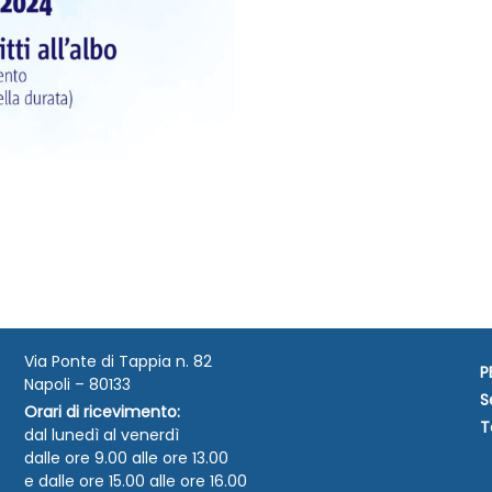
Via Ponte di Tappia n. 82
P
Napoli – 80133
S
Orari di ricevimento:
T
dal lunedì al venerdì
dalle ore 9.00 alle ore 13.00
e dalle ore 15.00 alle ore 16.00