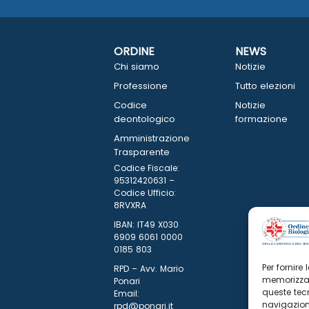
ORDINE
NEWS
Chi siamo
Notizie
Professione
Tutto elezioni
Codice
Notizie
deontologico
formazione
Amministrazione
Trasparente
Codice Fiscale:
95312420631 –
Codice Ufficio:
8RVXRA
IBAN: IT49 X030
6909 6061 0000
0185 803
Per fornire
RPD – Avv. Mario
memorizzar
Ponari
queste tec
Email:
navigazione
rpd@ponari.it