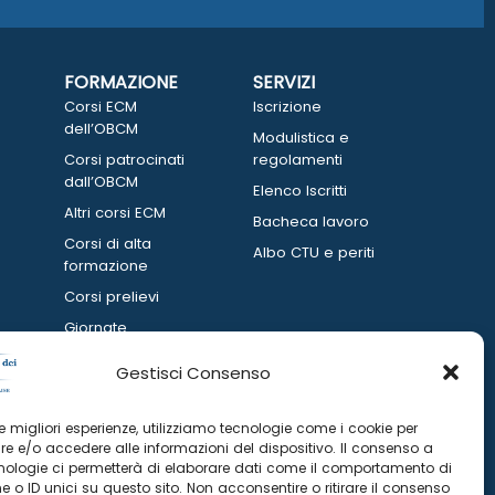
FORMAZIONE
SERVIZI
Corsi ECM
Iscrizione
dell’OBCM
Modulistica e
Corsi patrocinati
regolamenti
dall’OBCM
Elenco Iscritti
Altri corsi ECM
Bacheca lavoro
Corsi di alta
Albo CTU e periti
formazione
Corsi prelievi
Giornate
informative
Gestisci Consenso
 le migliori esperienze, utilizziamo tecnologie come i cookie per
e e/o accedere alle informazioni del dispositivo. Il consenso a
nologie ci permetterà di elaborare dati come il comportamento di
 o ID unici su questo sito. Non acconsentire o ritirare il consenso