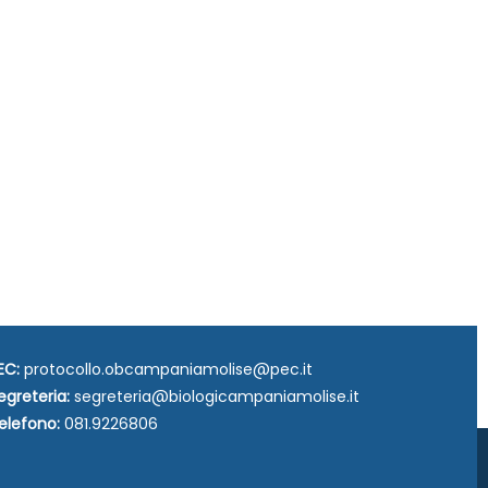
EC:
protocollo.obcampaniamolise@pec.it
egreteria:
segreteria@biologicampaniamolise.it
elefono:
081.9226806