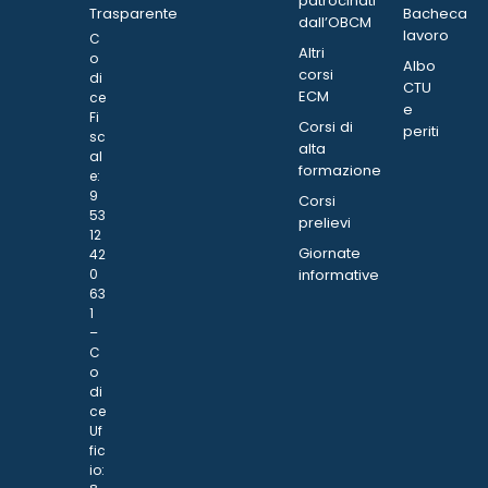
patrocinati
Trasparente
Bacheca
dall’OBCM
lavoro
C
Altri
o
Albo
corsi
di
CTU
ECM
ce
e
Fi
Corsi di
periti
sc
alta
al
formazione
e:
9
Corsi
53
prelievi
12
Giornate
42
0
informative
63
1
–
C
o
di
ce
Uf
fic
io: