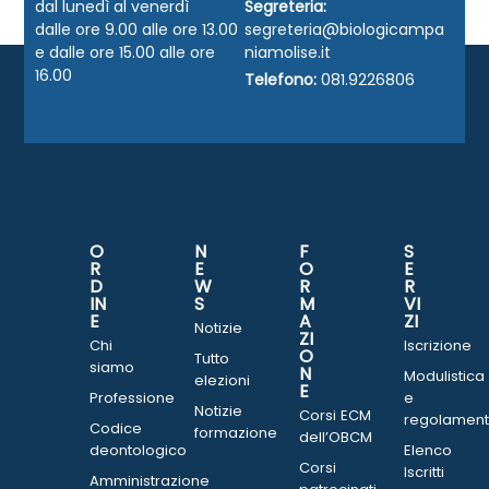
dal lunedì al venerdì
Segreteria:
dalle ore 9.00 alle ore 13.00
segreteria@biologicampa
e dalle ore 15.00 alle ore
niamolise.it
16.00
Telefono:
081.9226806
O
N
F
S
R
E
O
E
D
W
R
R
IN
S
M
VI
E
A
ZI
Notizie
ZI
Chi
Iscrizione
O
Tutto
siamo
N
Modulistica
elezioni
E
Professione
e
Notizie
Corsi ECM
regolament
Codice
formazione
dell’OBCM
deontologico
Elenco
Corsi
Iscritti
Amministrazione