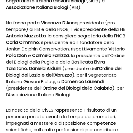
Segretariato Italiano Giovani Biologi
(SIGB) e
Associazione Italiana Biologi
(AIB).
Ne fanno parte
Vincenzo D’Anna
, presidente (pro
tempore) di FIB e della FNOB; il vicepresidente della FIB
Antonio Mazzotta
; la consigliera segretaria della FNOB
Carla Cimmino
; il presidente ed il fondatore della
Jonian Dolphin Conservation, rispettivamente
Vittorio
Pollazzon
e
Carmelo Fanizza
; la presidente dell’Ordine
dei Biologi della Puglia e della Basilicata
Elvira
Tarsitano
;
Daniela Arduini
(presidente dell’
Ordine dei
Biologi del Lazio e dell’Abruzzo
), per il Segretariato
Italiano Giovani Biologi, e
Domenico Laurendi
(presidente dell’
Ordine dei Biologi della Calabria
), per
l’Associazione Italiana Biologi.
La nascita della CiSES rappresenta il risultato di un
percorso portato avanti da tempo dai promotori,
impegnati a mettere a disposizione competenze
scientifiche, culturali e professionali per contribuire