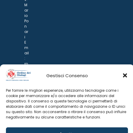
M
ar
io
Po
n
ar
i
E
m
ail
:
rp
d
@
Gestisci Consenso
p
o
Per fornire le migliori esperienze, utilizziamo tecnologie come i
n
cookie per memorizzare e/o accedere alle informazioni del
ar
dispositivo. Il consenso a queste tecnologie ci permetterà di
i.it
elaborare dati come il comportamento di navigazione o ID unici
su questo sito. Non acconsentire o ritirare il consenso può influire
negativamente su alcune caratteristiche e funzioni.