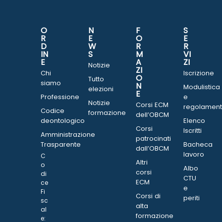
O
N
F
S
R
E
O
E
D
W
R
R
IN
S
M
VI
E
A
ZI
Notizie
ZI
Chi
Iscrizione
O
Tutto
siamo
N
Modulistica
elezioni
E
Professione
e
Notizie
Corsi ECM
regolament
Codice
formazione
dell’OBCM
deontologico
Elenco
Corsi
Iscritti
Amministrazione
patrocinati
Trasparente
Bacheca
dall’OBCM
lavoro
C
Altri
o
Albo
corsi
di
CTU
ECM
ce
e
Fi
Corsi di
periti
sc
alta
al
formazione
e: