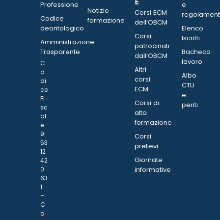
E
Professione
e
Notizie
Corsi ECM
regolament
Codice
formazione
dell’OBCM
deontologico
Elenco
Corsi
Iscritti
Amministrazione
patrocinati
Trasparente
Bacheca
dall’OBCM
lavoro
C
Altri
o
Albo
corsi
di
CTU
ECM
ce
e
Fi
Corsi di
periti
sc
alta
al
formazione
e:
9
Corsi
53
prelievi
12
Giornate
42
0
informative
63
1
–
C
o