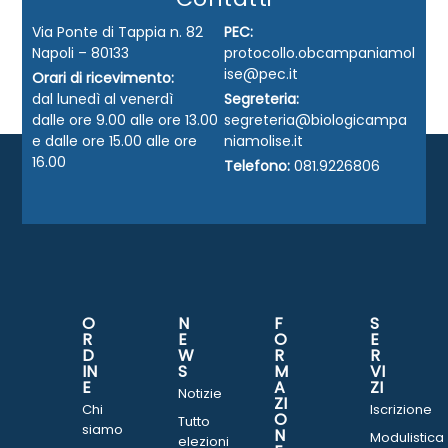
Via Ponte di Tappia n. 82
PEC:
Napoli – 80133
protocollo.obcampaniamol
ise@pec.it
Orari di ricevimento:
dal lunedì al venerdì
Segreteria:
dalle ore 9.00 alle ore 13.00
segreteria@biologicampa
e dalle ore 15.00 alle ore
niamolise.it
16.00
Telefono:
081.9226806
O
N
F
S
R
E
O
E
D
W
R
R
IN
S
M
VI
E
A
ZI
Notizie
ZI
Chi
Iscrizione
O
Tutto
siamo
N
Modulistica
elezioni