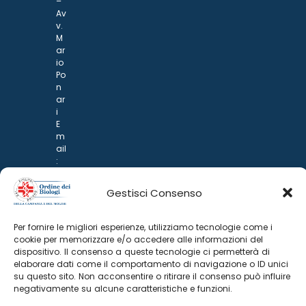
–
Av
v.
M
ar
io
Po
n
ar
i
E
m
ail
:
rp
d
Gestisci Consenso
@
p
o
Per fornire le migliori esperienze, utilizziamo tecnologie come i
n
cookie per memorizzare e/o accedere alle informazioni del
ar
dispositivo. Il consenso a queste tecnologie ci permetterà di
i.it
elaborare dati come il comportamento di navigazione o ID unici
su questo sito. Non acconsentire o ritirare il consenso può influire
negativamente su alcune caratteristiche e funzioni.