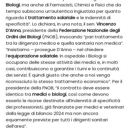
Biologi
, ma anche di Farmacisti, Chimici e Fisici che da
tempo subiscono un’autentica ingiustizia per quanto
riguarda il
trattamento salariale
e le indennità di
specificità”. Lo dichiara, in una nota, il sen.
Vincenzo
D’Anna
, presidente della
Federazione Nazionale degli
Ordini dei Biologi
(FNOB), invocando “pari trattamento
tra la dirigenza medica e quella sanitaria non medica”.
“Insistiamo – prosegue D’Anna – nel chiedere
l’
equiparazione salariale
. In ospedale i Biologi si
occupano delle stesse attività dei medici e, in molti
casi, contribuiscono a garantire i turni e la continuità
dei servizi. È quindi giusto che anche a noi venga
riconosciuto lo stesso trattamento economico”. Per il
presidente della FNOB, “il contratto deve essere
identico tra
medici
e
biologi
, così come devono
esserlo le risorse destinate all’indennità di specificità
dei professionisti, già finanziate per medici e veterinari
dalla legge di bilancio 2024 ma non ancora
equamente previste per tutti i dirigenti sanitari
dell’area”.