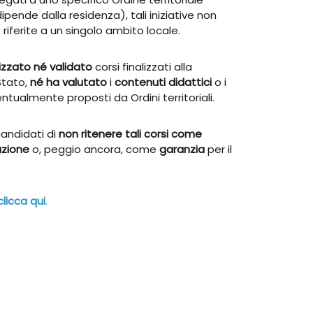
dipende dalla residenza), tali iniziative non
iferite a un singolo ambito locale.
zzato né validato
corsi finalizzati alla
Stato,
né ha valutato
i
contenuti didattici
o i
ntualmente proposti da Ordini territoriali.
andidati di
non ritenere tali corsi come
razione
o, peggio ancora, come
garanzia
per il
clicca qui
.