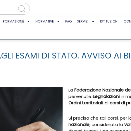
FORMAZIONE
NORMATIVE
FAQ
SERVIZI
ISTITUZIONI
CON
GLI ESAMI DI STATO. AVVISO AI 
La
Federazione Nazionale degl
pervenute
segnalazioni
in me
Ordini territoriali
, di
corsi di 
Si precisa che tali corsi, pe
nazionale
, considerata la
var
diversi Atenei. Non essendo l