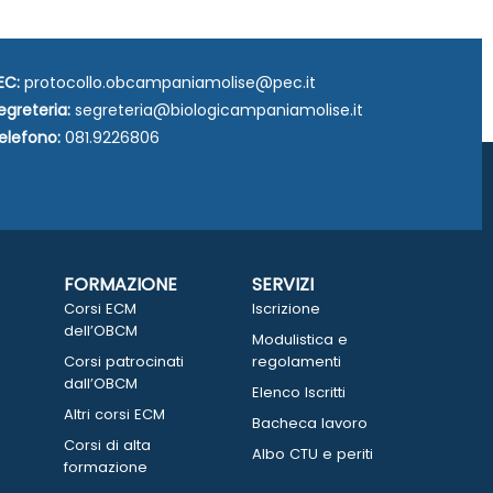
EC:
protocollo.obcampaniamolise@pec.it
egreteria:
segreteria@biologicampaniamolise.it
elefono:
081.9226806
FORMAZIONE
SERVIZI
Corsi ECM
Iscrizione
dell’OBCM
Modulistica e
Corsi patrocinati
regolamenti
dall’OBCM
Elenco Iscritti
Altri corsi ECM
Bacheca lavoro
Corsi di alta
Albo CTU e periti
formazione