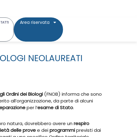
Area riservata
TATTI
BIOLOGI NEOLAUREATI
i Ordini dei Biologi
(FNOB) informa che sono
rito all’organizzazione, da parte di alcuni
preparazione
per l’
esame di Stato
.
r loro natura, dovrebbero avere un
respiro
ietà delle prove
e dei
programmi
previsti dai
egati a uno specifico Ordine territoriale