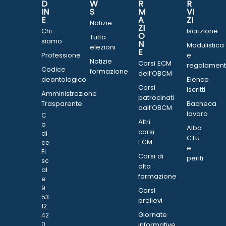
D
W
R
R
IN
S
M
VI
E
A
ZI
Notizie
ZI
Chi
Iscrizione
O
Tutto
siamo
N
Modulistica
elezioni
E
Professione
e
Notizie
Corsi ECM
regolament
Codice
formazione
dell’OBCM
deontologico
Elenco
Corsi
Iscritti
Amministrazione
patrocinati
Trasparente
Bacheca
dall’OBCM
lavoro
C
Altri
o
Albo
corsi
di
CTU
ECM
ce
e
Fi
Corsi di
periti
sc
alta
al
formazione
e:
9
Corsi
53
prelievi
12
Giornate
42
0
informative