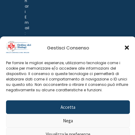
n
ar
i
E
m
ail
:
rp
d
Gestisci Consenso
@
p
o
Per fornire le migliori esperienze, utilizziamo tecnologie come i
n
cookie per memorizzare e/o accedere alle informazioni del
ar
dispositivo. Il consenso a queste tecnologie ci permetterà di
i.it
elaborare dati come il comportamento di navigazione o ID unici
su questo sito. Non acconsentire o ritirare il consenso può influire
negativamente su alcune caratteristiche e funzioni.
Accetta
Nega
©
2025 Odine Biologi della Campania
Cookie Policy
–
Visualizza le preferenze
e del Molise
Privacy Policy