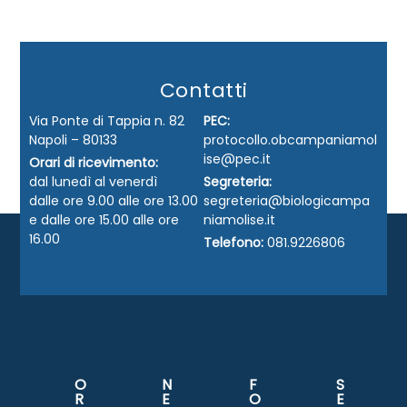
Contatti
Via Ponte di Tappia n. 82
PEC:
Napoli – 80133
protocollo.obcampaniamol
ise@pec.it
Orari di ricevimento:
dal lunedì al venerdì
Segreteria:
dalle ore 9.00 alle ore 13.00
segreteria@biologicampa
e dalle ore 15.00 alle ore
niamolise.it
16.00
Telefono:
081.9226806
O
N
F
S
R
E
O
E