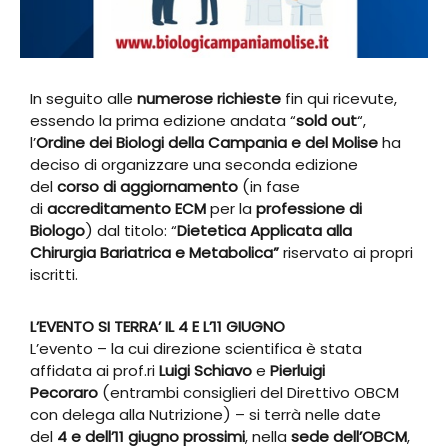
In seguito alle
numerose richieste
fin qui ricevute,
essendo la prima edizione andata “
sold out
“,
l’
Ordine dei Biologi della Campania e del Molise
ha
deciso di organizzare una seconda edizione
del
corso di aggiornamento
(in fase
di
accreditamento ECM
per la
professione di
Biologo
)
dal titolo:
“
Dietetica Applicata alla
Chirurgia Bariatrica e Metabolica”
riservato ai propri
iscritti.
L’EVENTO SI TERRA’ IL 4 E L’11 GIUGNO
L’evento – la cui direzione scientifica è stata
affidata ai prof.ri
Luigi Schiavo
e
Pierluigi
Pecoraro
(entrambi consiglieri del Direttivo OBCM
con delega alla Nutrizione) – si terrà nelle date
del
4 e dell’11 giugno prossimi
, nella
sede dell’OBCM
,