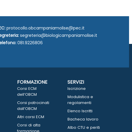
EC:
protocollo.obcampaniamolise@pec.it
egreteria:
segreteria@biologicampaniamolise.it
elefono:
081.9226806
FORMAZIONE
SERVIZI
Corsi ECM
Iscrizione
dell’OBCM
Modulistica e
Corsi patrocinati
regolamenti
dall’OBCM
Elenco Iscritti
Altri corsi ECM
Bacheca lavoro
Corsi di alta
Albo CTU e periti
formazione