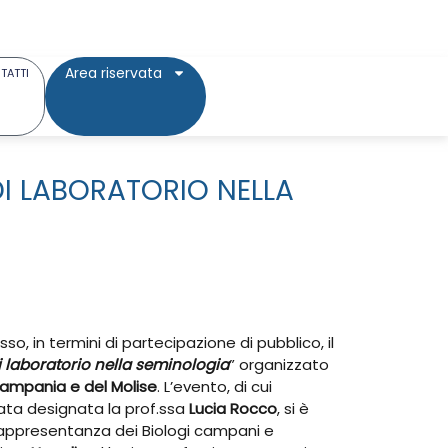
Area riservata
TATTI
I LABORATORIO NELLA
o, in termini di partecipazione di pubblico, il
i laboratorio nella seminologia
” organizzato
 Campania e del Molise
. L’evento, di cui
tata designata la prof.ssa
Lucia Rocco
, si è
i rappresentanza dei Biologi campani e