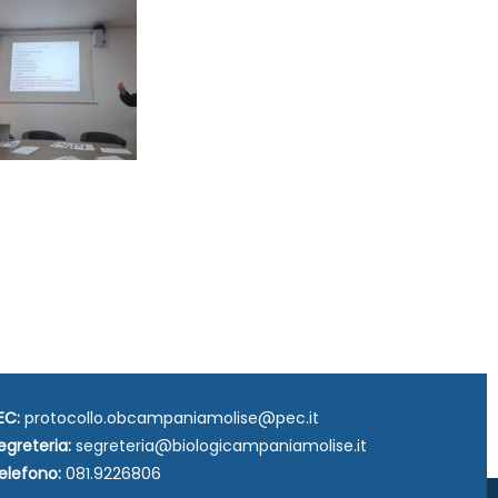
EC:
protocollo.obcampaniamolise@pec.it
egreteria:
segreteria@biologicampaniamolise.it
elefono:
081.9226806