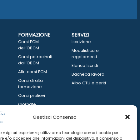
FORMAZIONE
SERVIZI
Corsi ECM
Iscrizione
dell’OBCM
Modulistica e
Corsi patrocinati
regolamenti
dall’OBCM
Elenco Iscritti
Altri corsi ECM
Bacheca lavoro
Corsi di alta
Albo CTU e periti
formazione
Corsi prelievi
Giornate
informative
Gestisci Consenso
 le migliori esperienze, utilizziamo tecnologie come i cookie per
e e/o accedere alle informazioni del dispositivo. Il consenso a