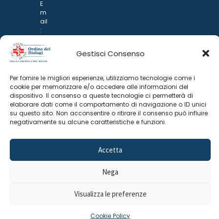
E
m
ail
:
rp
d
Gestisci Consenso
@
p
o
Per fornire le migliori esperienze, utilizziamo tecnologie come i
n
cookie per memorizzare e/o accedere alle informazioni del
ar
dispositivo. Il consenso a queste tecnologie ci permetterà di
i.it
elaborare dati come il comportamento di navigazione o ID unici
su questo sito. Non acconsentire o ritirare il consenso può influire
negativamente su alcune caratteristiche e funzioni.
Accetta
Nega
©
2025 Odine Biologi della Campania
Cookie Policy
–
Visualizza le preferenze
e del Molise
Privacy Policy
Cookie Policy