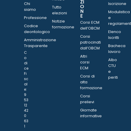
ZI
Chi
Iscrizione
O
Tutto
siamo
N
Modulistica
elezioni
E
Professione
e
Notizie
Corsi ECM
regolament
Codice
formazione
dell’OBCM
deontologico
Elenco
Corsi
Iscritti
Amministrazione
patrocinati
Trasparente
Bacheca
dall’OBCM
lavoro
C
Altri
o
Albo
corsi
di
CTU
ECM
ce
e
Fi
Corsi di
periti
sc
alta
al
formazione
e:
9
Corsi
53
prelievi
12
Giornate
42
0
informative
63
1