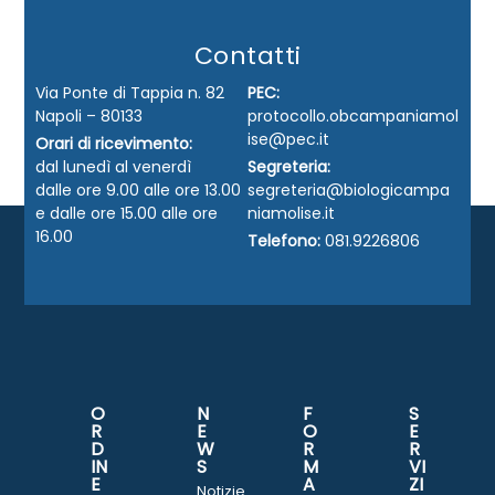
Contatti
Via Ponte di Tappia n. 82
PEC:
Napoli – 80133
protocollo.obcampaniamol
ise@pec.it
Orari di ricevimento:
dal lunedì al venerdì
Segreteria:
dalle ore 9.00 alle ore 13.00
segreteria@biologicampa
e dalle ore 15.00 alle ore
niamolise.it
16.00
Telefono:
081.9226806
O
N
F
S
R
E
O
E
D
W
R
R
IN
S
M
VI
E
A
ZI
Notizie