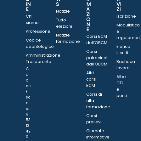
IN
S
M
VI
E
A
ZI
Notizie
ZI
Chi
Iscrizione
O
Tutto
siamo
N
Modulistica
elezioni
E
Professione
e
Notizie
Corsi ECM
regolament
Codice
formazione
dell’OBCM
deontologico
Elenco
Corsi
Iscritti
Amministrazione
patrocinati
Trasparente
Bacheca
dall’OBCM
lavoro
C
Altri
o
Albo
corsi
di
CTU
ECM
ce
e
Fi
Corsi di
periti
sc
alta
al
formazione
e:
9
Corsi
53
prelievi
12
Giornate
42
0
informative