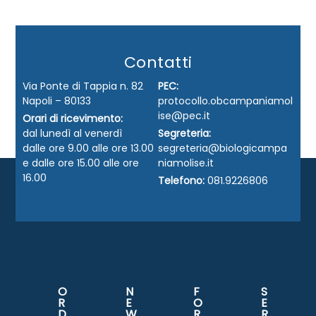
Contatti
Via Ponte di Tappia n. 82
PEC:
Napoli – 80133
protocollo.obcampaniamol
ise@pec.it
Orari di ricevimento:
dal lunedì al venerdì
Segreteria:
dalle ore 9.00 alle ore 13.00
segreteria@biologicampa
e dalle ore 15.00 alle ore
niamolise.it
16.00
Telefono:
081.9226806
O
N
F
S
R
E
O
E
D
W
R
R