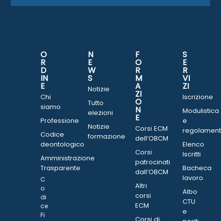
O
N
F
S
R
E
O
E
D
W
R
R
IN
S
M
VI
E
A
ZI
Notizie
ZI
Chi
Iscrizione
O
Tutto
siamo
N
Modulistica
elezioni
E
Professione
e
Notizie
Corsi ECM
regolament
Codice
formazione
dell’OBCM
deontologico
Elenco
Corsi
Iscritti
Amministrazione
patrocinati
Trasparente
Bacheca
dall’OBCM
lavoro
C
Altri
o
Albo
corsi
di
CTU
ECM
ce
e
Fi
Corsi di