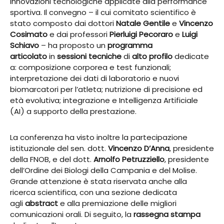
innovazioni tecnologiche applicate alla performance
sportiva. Il convegno – il cui comitato scientifico è
stato composto dai dottori
Natale Gentile
e
Vincenzo
Cosimato
e dai professori
Pierluigi Pecoraro
e
Luigi
Schiavo
– ha proposto un
programma
articolato
in
sessioni tecniche
di
alto profilo
dedicate
a: composizione corporea e test funzionali;
interpretazione dei dati di laboratorio e nuovi
biomarcatori per l’atleta; nutrizione di precisione ed
età evolutiva; integrazione e Intelligenza Artificiale
(AI) a supporto della prestazione.
La conferenza ha visto inoltre la partecipazione
istituzionale del sen. dott.
Vincenzo D’Anna
, presidente
della FNOB, e del dott.
Arnolfo Petruzziello
, presidente
dell’Ordine dei Biologi della Campania e del Molise.
Grande attenzione è stata riservata anche alla
ricerca scientifica, con una sezione dedicata
agli
abstract
e alla premiazione delle migliori
comunicazioni orali. Di seguito, la
rassegna stampa