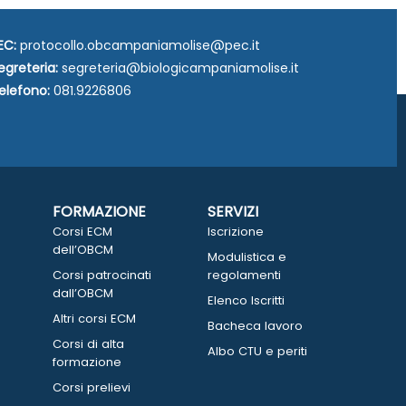
EC:
protocollo.obcampaniamolise@pec.it
egreteria:
segreteria@biologicampaniamolise.it
elefono:
081.9226806
FORMAZIONE
SERVIZI
Corsi ECM
Iscrizione
dell’OBCM
Modulistica e
Corsi patrocinati
regolamenti
dall’OBCM
Elenco Iscritti
Altri corsi ECM
Bacheca lavoro
Corsi di alta
Albo CTU e periti
formazione
Corsi prelievi