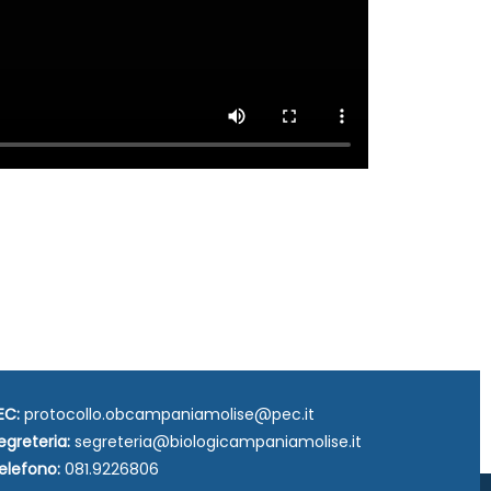
EC:
protocollo.obcampaniamolise@pec.it
egreteria:
segreteria@biologicampaniamolise.it
elefono:
081.9226806