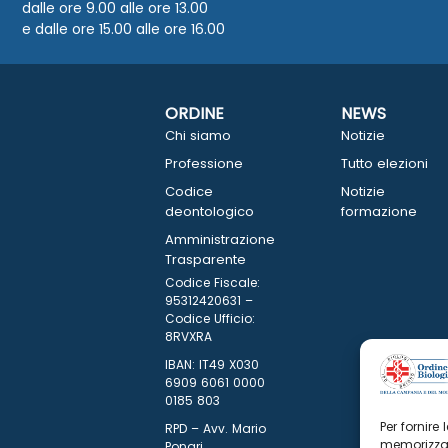
dalle ore 9.00 alle ore 13.00
e dalle ore 15.00 alle ore 16.00
ORDINE
NEWS
Chi siamo
Notizie
Professione
Tutto elezioni
Codice
Notizie
deontologico
formazione
Amministrazione
Trasparente
Codice Fiscale:
95312420631 –
Codice Ufficio:
8RVXRA
IBAN: IT49 X030
6909 6061 0000
0185 803
Per fornire
RPD – Avv. Mario
memorizzar
Ponari