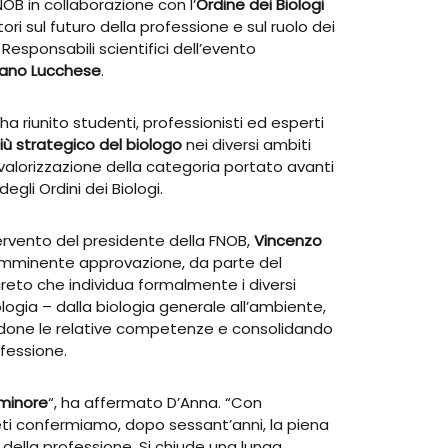
NOB in collaborazione con l’
Ordine dei Biologi
ttori sul futuro della professione e sul ruolo dei
. Responsabili scientifici dell’evento
ano Lucchese
.
ha riunito studenti, professionisti ed esperti
iù strategico del biologo
nei diversi ambiti
i valorizzazione della categoria portato avanti
gli Ordini dei Biologi.
ervento del presidente della FNOB,
Vincenzo
’imminente approvazione, da parte del
ecreto che individua formalmente i diversi
ologia – dalla biologia generale all’ambiente,
endone le relative competenze e consolidando
ofessione.
 minore
“, ha affermato D’Anna. “Con
eti confermiamo, dopo sessant’anni, la piena
 della professione. Si chiude una lunga