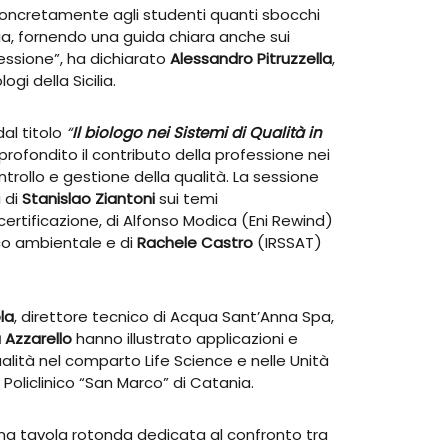
oncretamente agli studenti quanti sbocchi
ogia, fornendo una guida chiara anche sui
fessione”, ha dichiarato
Alessandro Pitruzzella
,
ogi della Sicilia.
al titolo
“
Il biologo nei Sistemi di Qualità in
profondito il contributo della professione nei
ntrollo e gestione della qualità. La sessione
i di
Stanislao Ziantoni
sui temi
certificazione, di Alfonso Modica (Eni Rewind)
ico ambientale e di
Rachele Castro
(IRSSAT)
ola
, direttore tecnico di Acqua Sant’Anna Spa,
 Azzarello
hanno illustrato applicazioni e
alità nel comparto Life Science e nelle Unità
 Policlinico “San Marco” di Catania.
 una tavola rotonda dedicata al confronto tra