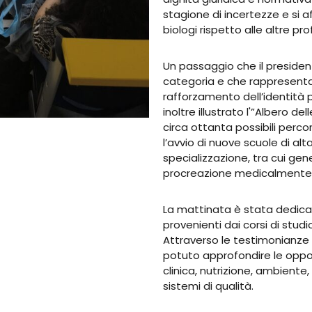
stagione di incertezze e si a
biologi rispetto alle altre pro
Un passaggio che il president
categoria e che rappresenta 
rafforzamento dell’identità p
inoltre illustrato l'”Albero d
circa ottanta possibili percor
l’avvio di nuove scuole di a
specializzazione, tra cui gen
procreazione medicalmente a
La mattinata è stata dedicat
provenienti dai corsi di stud
Attraverso le testimonianze d
potuto approfondire le oppor
clinica, nutrizione, ambient
sistemi di qualità.