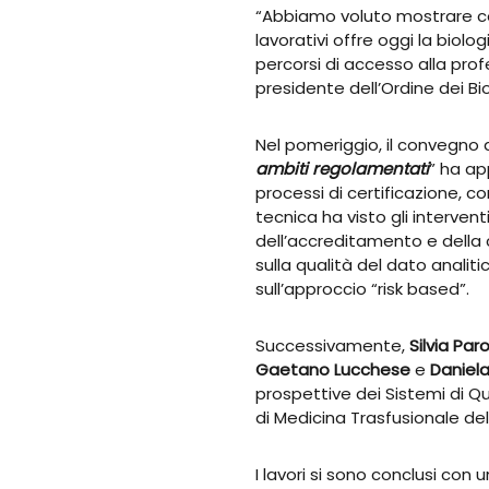
“Abbiamo voluto mostrare c
lavorativi offre oggi la biol
percorsi di accesso alla pro
presidente dell’Ordine dei Biol
Nel pomeriggio, il convegno d
ambiti regolamentati
” ha ap
processi di certificazione, co
tecnica ha visto gli intervent
dell’accreditamento e della 
sulla qualità del dato analit
sull’approccio “risk based”.
Successivamente,
Silvia Par
Gaetano Lucchese
e
Daniela
prospettive dei Sistemi di Qu
di Medicina Trasfusionale del
I lavori si sono conclusi con