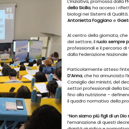
L’iniziativa, promossa dalla F
della Sicilia
, ha acceso i rifle
biologi nei Sistemi di Qualità
Antonietta Foggiano
e
Gaet
Al centro della giornata, che 
del settore, il
ruolo sempre p
professionali e il percorso d
dalla Federazione Nazionale de
Particolarmente atteso l’int
D’Anna
, che ha annunciato l
Consiglio dei ministri, del d
settori professionali della bi
fino alla nutrizione – defin
il quadro normativo della pr
“
Non siamo più figli di un Dio
l’emanazione di questi decr
dignità giuridica e normativa