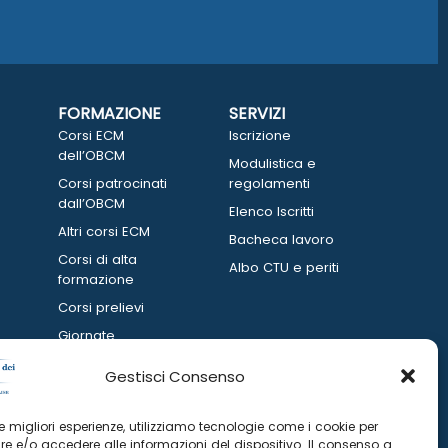
FORMAZIONE
SERVIZI
Corsi ECM
Iscrizione
dell’OBCM
Modulistica e
Corsi patrocinati
regolamenti
dall’OBCM
Elenco Iscritti
Altri corsi ECM
Bacheca lavoro
Corsi di alta
Albo CTU e periti
formazione
Corsi prelievi
Giornate
informative
Gestisci Consenso
 le migliori esperienze, utilizziamo tecnologie come i cookie per
e e/o accedere alle informazioni del dispositivo. Il consenso a