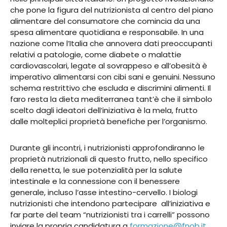
che pone la figura del nutrizionista al centro del piano
alimentare del consumatore che comincia da una
spesa alimentare quotidiana e responsabile. In una
nazione come l’Italia che annovera dati preoccupanti
relativi a patologie, come diabete o malattie
cardiovascolari, legate al sovrappeso e all’obesità è
imperativo alimentarsi con cibi sani e genuini. Nessuno
schema restrittivo che escluda e discrimini alimenti. Il
faro resta la dieta mediterranea tant’è che il simbolo
scelto dagli ideatori dell’iniziativa è la mela, frutto
dalle molteplici proprietà benefiche per l’organismo.
Durante gli incontri, i nutrizionisti approfondiranno le
proprietà nutrizionali di questo frutto, nello specifico
della renetta, le sue potenzialità per la salute
intestinale e la connessione con il benessere
generale, incluso l’asse intestino-cervello. I biologi
nutrizionisti che intendono partecipare all’iniziativa e
far parte del team “nutrizionisti tra i carrelli” possono
inviare la propria candidatura a
formazione@fnob.it
,