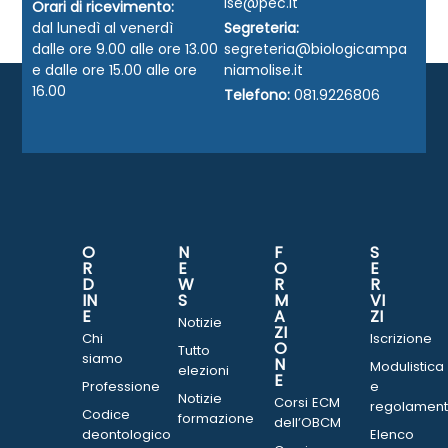
ise@pec.it
Orari di ricevimento:
dal lunedì al venerdì
Segreteria:
dalle ore 9.00 alle ore 13.00
segreteria@biologicampa
e dalle ore 15.00 alle ore
niamolise.it
16.00
Telefono:
081.9226806
O
N
F
S
R
E
O
E
D
W
R
R
IN
S
M
VI
E
A
ZI
Notizie
ZI
Chi
Iscrizione
O
Tutto
siamo
N
Modulistica
elezioni
E
Professione
e
Notizie
Corsi ECM
regolament
Codice
formazione
dell’OBCM
deontologico
Elenco