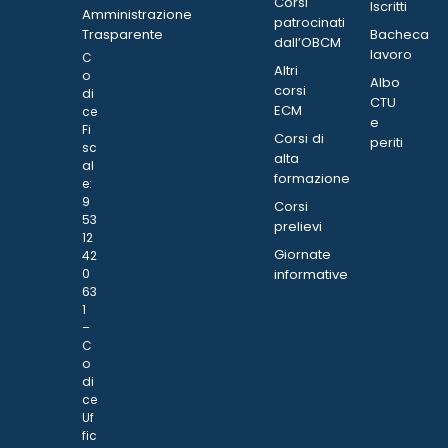
Corsi
Iscritti
Amministrazione
patrocinati
Trasparente
Bacheca
dall’OBCM
lavoro
C
Altri
o
Albo
corsi
di
CTU
ECM
ce
e
Fi
Corsi di
periti
sc
alta
al
formazione
e:
9
Corsi
53
prelievi
12
Giornate
42
0
informative
63
1
–
C
o
di
ce
Uf
fic