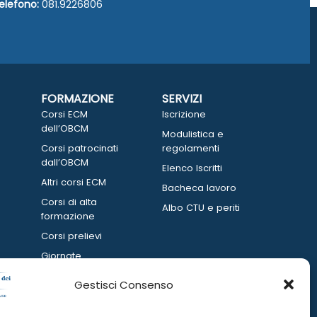
elefono:
081.9226806
FORMAZIONE
SERVIZI
Corsi ECM
Iscrizione
dell’OBCM
Modulistica e
Corsi patrocinati
regolamenti
dall’OBCM
Elenco Iscritti
Altri corsi ECM
Bacheca lavoro
Corsi di alta
Albo CTU e periti
formazione
Corsi prelievi
Giornate
informative
Gestisci Consenso