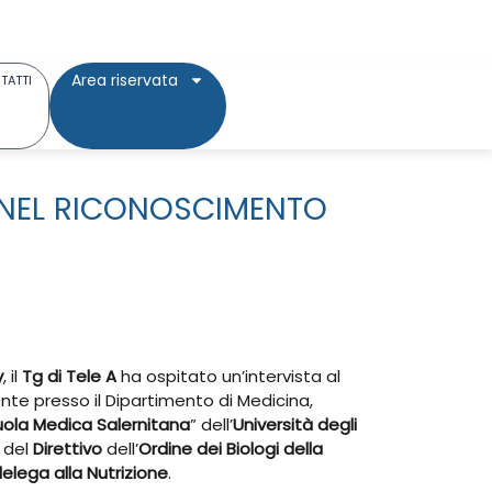
Area riservata
TATTI
TA NEL RICONOSCIMENTO
y
, il
Tg di Tele A
ha ospitato un’intervista al
nte presso il Dipartimento di Medicina,
ola Medica Salernitana
” dell’
Università degli
e del
Direttivo
dell’
Ordine dei Biologi della
elega alla Nutrizione
.