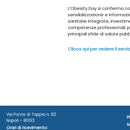
L’Obesity Day si conferma c
sensibilizzazione e informazio
sanitarie integrate, investim
competenze professionali, pe
principali sfide di salute pu
Clicca qui per vedere il serviz
Via Ponte di Tappia n. 82
P
Napoli – 80133
S
Orari di ricevimento: