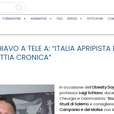
FORMAZIONE
NORMATIVE
FAQ
SERVIZI
ISTITUZIONI
CON
HIAVO A TELE A: “ITALIA APRIPIS
TTIA CRONICA”
In occasione dell’
Obesity Da
professor
Luigi Schiavo
, doce
Chirurgia e Odontoiatria “
Scu
Studi di Salerno
e consiglier
Campania e del Molise
con
d