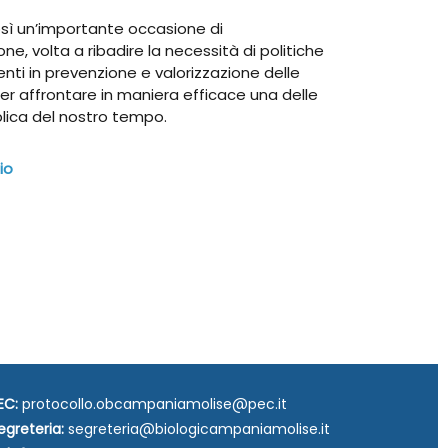
osì un’importante occasione di
ne, volta a ribadire la necessità di politiche
enti in prevenzione e valorizzazione delle
r affrontare in maniera efficace una delle
bblica del nostro tempo.
io
EC:
protocollo.obcampaniamolise@pec.it
egreteria:
segreteria@biologicampaniamolise.it