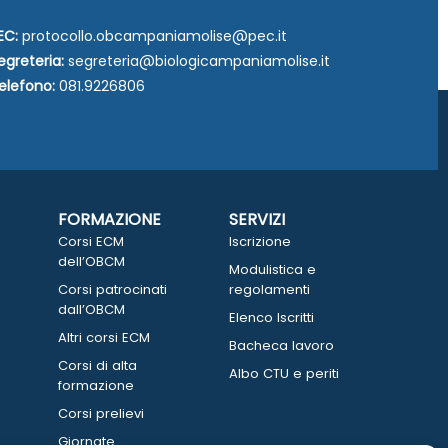
EC:
protocollo.obcampaniamolise@pec.it
egreteria:
segreteria@biologicampaniamolise.it
elefono:
081.9226806
FORMAZIONE
SERVIZI
Corsi ECM
Iscrizione
dell’OBCM
Modulistica e
Corsi patrocinati
regolamenti
dall’OBCM
Elenco Iscritti
Altri corsi ECM
Bacheca lavoro
Corsi di alta
Albo CTU e periti
formazione
Corsi prelievi
Giornate