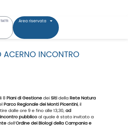
Area riservata
TATTI
 AD ACERNO INCONTRO
di 8
Piani di Gestione
dei
Siti
della
Rete Natura
el
Parco Regionale dei Monti Picentini
, il
re dalle ore 9 e fino alle 13,30,
ad
n incontro pubblico
al quale è stato invitato a
ente
dell’
Ordine dei Biologi della Campania e