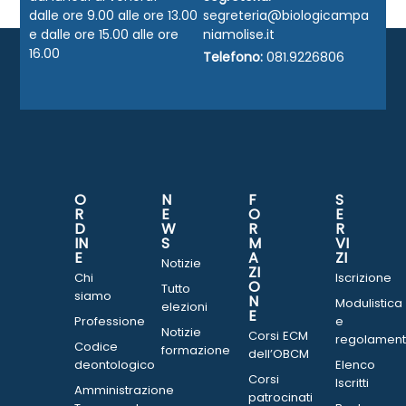
dalle ore 9.00 alle ore 13.00
segreteria@biologicampa
e dalle ore 15.00 alle ore
niamolise.it
16.00
Telefono:
081.9226806
O
N
F
S
R
E
O
E
D
W
R
R
IN
S
M
VI
E
A
ZI
Notizie
ZI
Chi
Iscrizione
O
Tutto
siamo
N
Modulistica
elezioni
E
Professione
e
Notizie
Corsi ECM
regolament
Codice
formazione
dell’OBCM
deontologico
Elenco
Corsi
Iscritti
Amministrazione
patrocinati