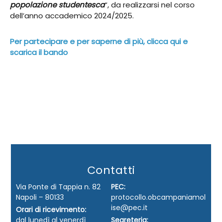
popolazione studentesca
“, da realizzarsi nel corso
dell’anno accademico 2024/2025.
Per partecipare e per saperne di più, clicca qui e
scarica il bando
Contatti
Via Ponte di Tappia n. 82
PEC:
Napoli – 80133
protocollo.obcampaniamol
ise@pec.it
Orari di ricevimento:
dal lunedì al venerdì
Segreteria: