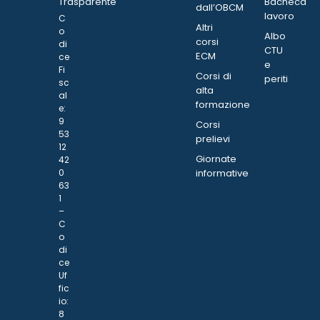
Trasparente
Bacheca
dall’OBCM
lavoro
C
Altri
o
Albo
corsi
di
CTU
ECM
ce
e
Fi
Corsi di
periti
sc
alta
al
formazione
e:
9
Corsi
53
prelievi
12
Giornate
42
0
informative
63
1
–
C
o
di
ce
Uf
fic
io:
8