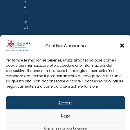
n
ar
i
E
m
ail
:
rp
d
Gestisci Consenso
@
p
o
Per fornire le migliori esperienze, utilizziamo tecnologie come i
n
cookie per memorizzare e/o accedere alle informazioni del
ar
dispositivo. Il consenso a queste tecnologie ci permetterà di
i.it
elaborare dati come il comportamento di navigazione o ID unici
su questo sito. Non acconsentire o ritirare il consenso può influire
negativamente su alcune caratteristiche e funzioni.
Accetta
Nega
©
2025 Odine Biologi della Campania
Cookie Policy
–
Visualizza le preferenze