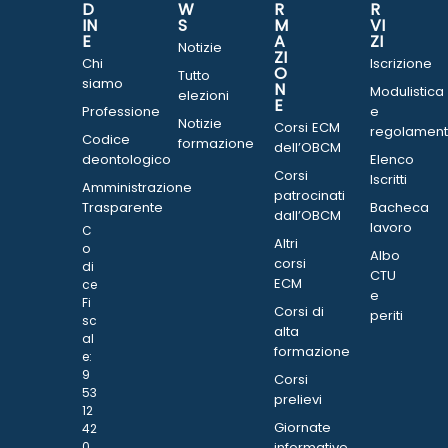
D
W
R
R
IN
S
M
VI
E
A
ZI
Notizie
ZI
Chi
Iscrizione
O
Tutto
siamo
N
Modulistica
elezioni
E
Professione
e
Notizie
Corsi ECM
regolament
Codice
formazione
dell’OBCM
deontologico
Elenco
Corsi
Iscritti
Amministrazione
patrocinati
Trasparente
Bacheca
dall’OBCM
lavoro
C
Altri
o
Albo
corsi
di
CTU
ECM
ce
e
Fi
Corsi di
periti
sc
alta
al
formazione
e:
9
Corsi
53
prelievi
12
Giornate
42
0
informative