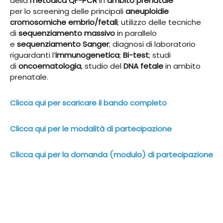
della
metodica QF-PCR
in
ambito prenatale
per lo screening delle principali
aneuploidie
cromosomiche embrio/fetali
; utilizzo delle tecniche
di
sequenziamento massivo
in parallelo
e
sequenziamento Sanger
; diagnosi di laboratorio
riguardanti l’
immunogenetica
;
Bi-test
; studi
di
oncoematologia
, studio del
DNA fetale
in ambito
prenatale.
Clicca qui per scaricare il bando completo
Clicca qui per le modalità di partecipazione
Clicca qui per la domanda (modulo) di partecipazione