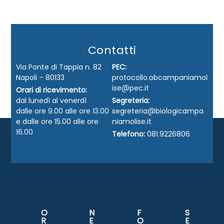
Contatti
Via Ponte di Tappia n. 82
PEC:
Napoli – 80133
protocollo.obcampaniamol
ise@pec.it
Orari di ricevimento:
dal lunedì al venerdì
Segreteria:
dalle ore 9.00 alle ore 13.00
segreteria@biologicampa
e dalle ore 15.00 alle ore
niamolise.it
16.00
Telefono:
081.9226806
O
N
F
S
R
E
O
E