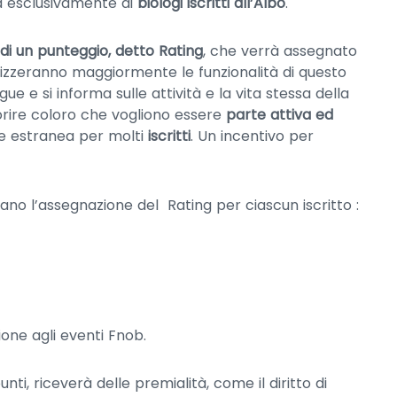
a esclusivamente ai
biologi iscritti all’Albo
.
di un punteggio, detto Rating
, che verrà assegnato
ilizzeranno maggiormente le funzionalità di questo
ue e si informa sulle attività e la vita stessa della
orire coloro che vogliono essere
parte attiva ed
e estranea per molti
iscritti
. Un incentivo per
no l’assegnazione del Rating per ciascun iscritto :
ione agli eventi Fnob.
nti, riceverà delle premialità, come il diritto di