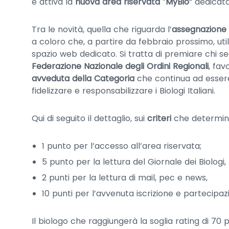
è attiva la
nuova area riservata
“
MyBio
” dedicat
Tra le novità, quella che riguarda l’
assegnazione 
a coloro che, a partire da febbraio prossimo, ut
spazio web dedicato. Si tratta di premiare chi seg
Federazione Nazionale degli Ordini Regionali
, fav
avveduta della Categoria
che continua ad esser
fidelizzare e responsabilizzare i Biologi Italiani.
Qui di seguito il dettaglio, sui
criteri
che determina
1 punto per l’accesso all’area riservata;
5 punto per la lettura del Giornale dei Biologi,
2 punti per la lettura di mail, pec e news,
10 punti per l’avvenuta iscrizione e partecipaz
Il biologo che raggiungerà la soglia rating di 70 pu