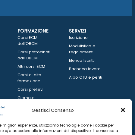
FORMAZIONE
SERVIZI
Corsi ECM
Iscrizione
dell’OBCM
Modulistica e
Corsi patrocinati
regolamenti
dall’OBCM
Elenco Iscritti
Altri corsi ECM
Bacheca lavoro
Corsi di alta
Albo CTU e periti
formazione
Corsi prelievi
Giornate
informative
Gestisci Consenso
 le migliori esperienze, utilizziamo tecnologie come i cookie per
e e/o accedere alle informazioni del dispositivo. Il consenso a