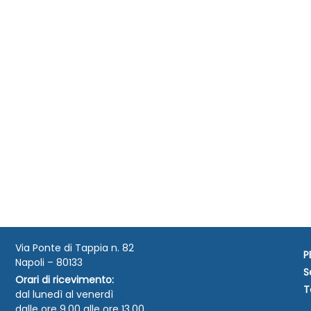
Via Ponte di Tappia n. 82
P
Napoli – 80133
S
Orari di ricevimento:
T
dal lunedì al venerdì
dalle ore 9.00 alle ore 13.00