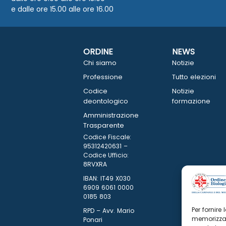
e dalle ore 15.00 alle ore 16.00
ORDINE
NEWS
Chi siamo
Notizie
Professione
Tutto elezioni
Codice
Notizie
deontologico
formazione
Amministrazione
Trasparente
Codice Fiscale:
95312420631 –
Codice Ufficio:
8RVXRA
IBAN: IT49 X030
6909 6061 0000
0185 803
Per fornire
RPD – Avv. Mario
memorizzar
Ponari