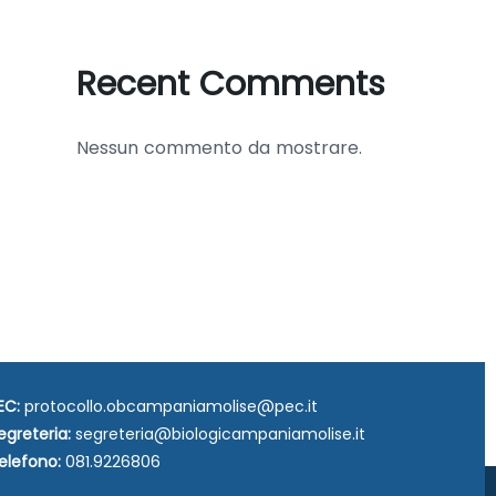
Recent Comments
Nessun commento da mostrare.
EC:
protocollo.obcampaniamolise@pec.it
egreteria:
segreteria@biologicampaniamolise.it
elefono:
081.9226806