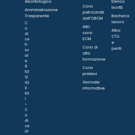
deontologico
Elenco
Corsi
Iscritti
Amministrazione
patrocinati
Trasparente
Bacheca
dall’OBCM
lavoro
C
Altri
o
Albo
corsi
di
CTU
ECM
ce
e
Fi
Corsi di
periti
sc
alta
al
formazione
e:
9
Corsi
53
prelievi
12
Giornate
42
0
informative
63
1
–
C
o
di
ce
Uf