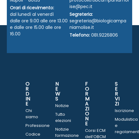
Napoli – 80133
protocollo.obcampaniamol
ise@pec.it
Orari di ricevimento:
dal lunedì al venerdì
Segreteria:
dalle ore 9.00 alle ore 13.00
segreteria@biologicampa
e dalle ore 15.00 alle ore
niamolise.it
16.00
Telefono:
081.9226806
O
N
F
S
R
E
O
E
D
W
R
R
IN
S
M
VI
E
A
ZI
Notizie
ZI
Chi
Iscrizione
O
Tutto
siamo
N
Modulistica
elezioni
E
Professione
e
Notizie
Corsi ECM
regolament
Codice
formazione
dell’OBCM