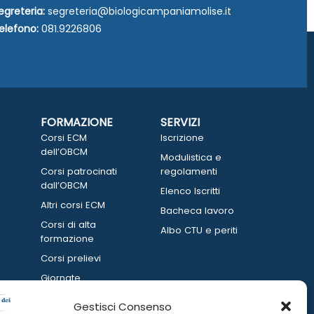
egreteria:
segreteria@biologicampaniamolise.it
elefono:
081.9226806
FORMAZIONE
SERVIZI
Corsi ECM
Iscrizione
dell’OBCM
Modulistica e
Corsi patrocinati
regolamenti
dall’OBCM
Elenco Iscritti
Altri corsi ECM
Bacheca lavoro
Corsi di alta
Albo CTU e periti
formazione
Corsi prelievi
Giornate
informative
Gestisci Consenso