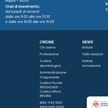
Napoli – 80133
S
Orari di ricevimento:
T
dal lunedì al venerdì
dalle ore 9.00 alle ore 13.00
e dalle ore 15.00 alle ore 16.00
ORDINE
NEWS
Chi siamo
Notizie
Professione
Tutto elezioni
Codice
Notizie
deontologico
formazione
Amministrazione
Trasparente
Codice Fiscale:
95312420631 –
Codice Ufficio:
8RVXRA
IBAN: IT49 X030
6909 6061 0000