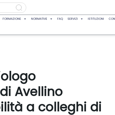
FORMAZIONE
NORMATIVE
FAQ
SERVIZI
ISTITUZIONI
CON
iologo
di Avellino
lità a colleghi di