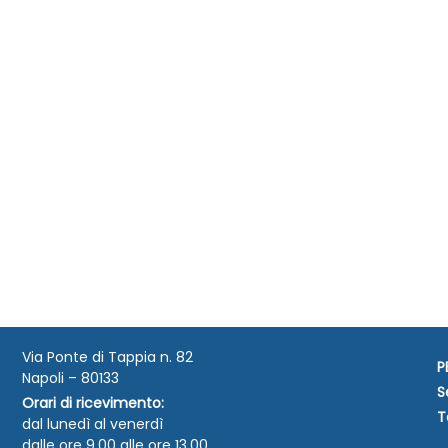
Via Ponte di Tappia n. 82
P
Napoli – 80133
S
Orari di ricevimento:
T
dal lunedì al venerdì
dalle ore 9.00 alle ore 13.00