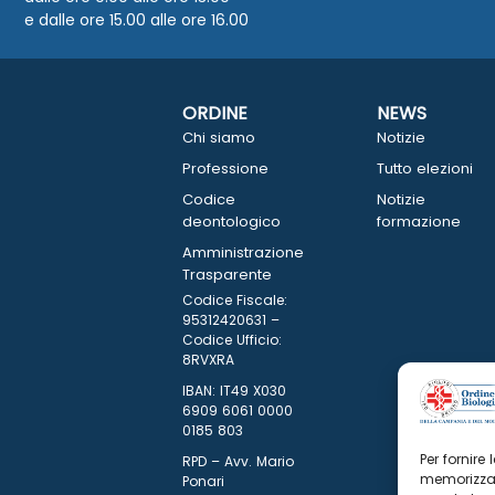
e dalle ore 15.00 alle ore 16.00
ORDINE
NEWS
Chi siamo
Notizie
Professione
Tutto elezioni
Codice
Notizie
deontologico
formazione
Amministrazione
Trasparente
Codice Fiscale:
95312420631 –
Codice Ufficio:
8RVXRA
IBAN: IT49 X030
6909 6061 0000
0185 803
Per fornire
RPD – Avv. Mario
memorizzar
Ponari