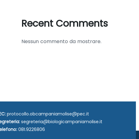
Recent Comments
Nessun commento da mostrare.
EC:
protocollo.obcampaniamolise@pec.it
egreteria:
segreteria@biologicampaniamolise.it
elefono:
081.9226806