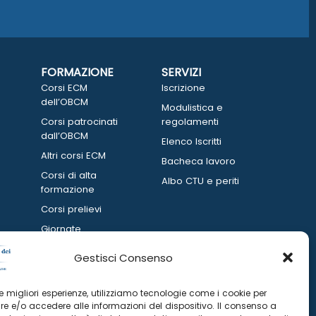
FORMAZIONE
SERVIZI
Corsi ECM
Iscrizione
dell’OBCM
Modulistica e
Corsi patrocinati
regolamenti
dall’OBCM
Elenco Iscritti
Altri corsi ECM
Bacheca lavoro
Corsi di alta
Albo CTU e periti
formazione
Corsi prelievi
Giornate
informative
Gestisci Consenso
 le migliori esperienze, utilizziamo tecnologie come i cookie per
e e/o accedere alle informazioni del dispositivo. Il consenso a