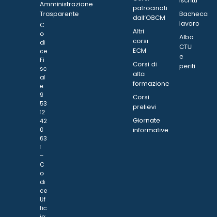
Iscritti
Amministrazione
patrocinati
Trasparente
Bacheca
dall’OBCM
lavoro
C
Altri
o
Albo
corsi
di
CTU
ECM
ce
e
Fi
Corsi di
periti
sc
alta
al
formazione
e:
9
Corsi
53
prelievi
12
Giornate
42
0
informative
63
1
–
C
o
di
ce
Uf
fic
io: