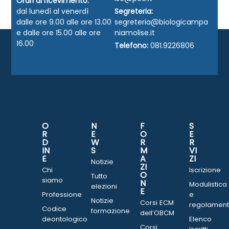
Orari di ricevimento:
dal lunedì al venerdì
Segreteria:
dalle ore 9.00 alle ore 13.00
segreteria@biologicampa
e dalle ore 15.00 alle ore
niamolise.it
16.00
Telefono:
081.9226806
O
N
F
S
R
E
O
E
D
W
R
R
IN
S
M
VI
E
A
ZI
Notizie
ZI
Chi
Iscrizione
O
Tutto
siamo
N
Modulistica
elezioni
E
Professione
e
Notizie
Corsi ECM
regolament
Codice
formazione
dell’OBCM
deontologico
Elenco
Corsi