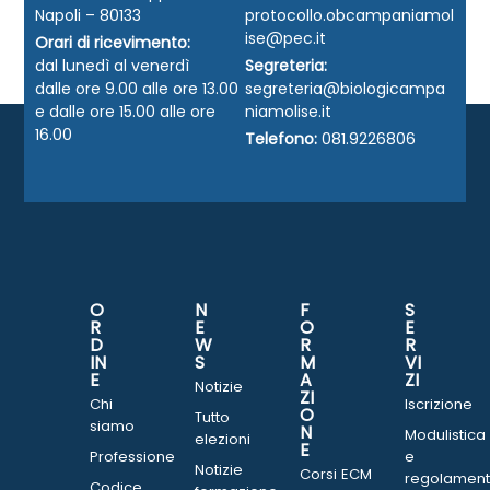
Napoli – 80133
protocollo.obcampaniamol
ise@pec.it
Orari di ricevimento:
dal lunedì al venerdì
Segreteria:
dalle ore 9.00 alle ore 13.00
segreteria@biologicampa
e dalle ore 15.00 alle ore
niamolise.it
16.00
Telefono:
081.9226806
O
N
F
S
R
E
O
E
D
W
R
R
IN
S
M
VI
E
A
ZI
Notizie
ZI
Chi
Iscrizione
O
Tutto
siamo
N
Modulistica
elezioni
E
Professione
e
Notizie
Corsi ECM
regolament
Codice