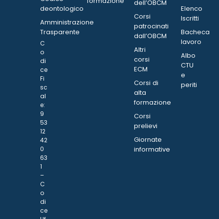
formazione
dell’OBCM
deontologico
Elenco
Corsi
Iscritti
Amministrazione
patrocinati
Trasparente
Bacheca
dall’OBCM
lavoro
C
Altri
o
Albo
corsi
di
CTU
ECM
ce
e
Fi
Corsi di
periti
sc
alta
al
formazione
e:
9
Corsi
53
prelievi
12
Giornate
42
0
informative
63
1
–
C
o
di
ce