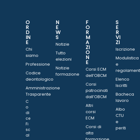
O
N
F
S
R
E
O
E
D
W
R
R
IN
S
M
VI
E
A
ZI
Notizie
ZI
Chi
Iscrizione
O
Tutto
siamo
N
Modulistica
elezioni
E
Professione
e
Notizie
Corsi ECM
regolament
Codice
formazione
dell’OBCM
deontologico
Elenco
Corsi
Iscritti
Amministrazione
patrocinati
Trasparente
Bacheca
dall’OBCM
lavoro
C
Altri
o
Albo
corsi
di
CTU
ECM
ce
e
Fi
Corsi di
periti
sc
alta
al
formazione