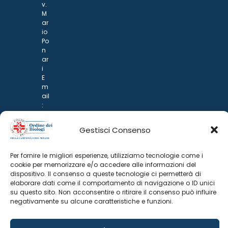
v.
M
ar
io
Po
n
ar
i
E
m
ail
:
rp
d
Gestisci Consenso
@
p
o
Per fornire le migliori esperienze, utilizziamo tecnologie come i
n
cookie per memorizzare e/o accedere alle informazioni del
ar
dispositivo. Il consenso a queste tecnologie ci permetterà di
i.it
elaborare dati come il comportamento di navigazione o ID unici
su questo sito. Non acconsentire o ritirare il consenso può influire
negativamente su alcune caratteristiche e funzioni.