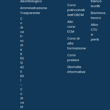
deontologico
Elenco
Corsi
Iscritti
Amministrazione
patrocinati
Trasparente
Bacheca
dall’OBCM
lavoro
C
Altri
o
Albo
corsi
di
CTU
ECM
ce
e
Fi
Corsi di
periti
sc
alta
al
formazione
e:
9
Corsi
53
prelievi
12
Giornate
42
0
informative
63
1
–
C
o
di
ce
Uf