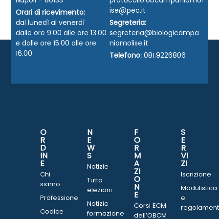
Napoli – 80133
protocollo.obcampaniamol
ise@pec.it
Orari di ricevimento:
dal lunedì al venerdì
Segreteria:
dalle ore 9.00 alle ore 13.00
segreteria@biologicampa
e dalle ore 15.00 alle ore
niamolise.it
16.00
Telefono:
081.9226806
O
N
F
S
R
E
O
E
D
W
R
R
IN
S
M
VI
E
A
ZI
Notizie
ZI
Chi
Iscrizione
O
Tutto
siamo
N
Modulistica
elezioni
E
Professione
e
Notizie
Corsi ECM
regolament
Codice
formazione
dell’OBCM