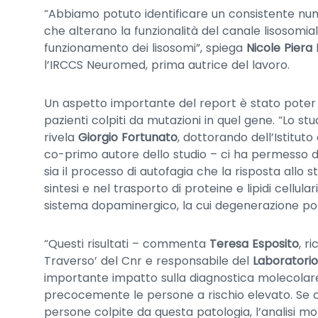
“Abbiamo potuto identificare un consistente n
che alterano la funzionalità del canale lisosomia
funzionamento dei lisosomi”, spiega
Nicole Pier
l’IRCCS Neuromed, prima autrice del lavoro.
Un aspetto importante del report è stato poter
pazienti colpiti da mutazioni in quel gene. “Lo stu
rivela
Giorgio Fortunato
, dottorando dell’Istituto
co-primo autore dello studio – ci ha permesso d
sia il processo di autofagia che la risposta allo s
sintesi e nel trasporto di proteine e lipidi cellular
sistema dopaminergico, la cui degenerazione port
“Questi risultati – commenta
Teresa Esposito
, r
Traverso’ del Cnr e responsabile del
Laboratori
importante impatto sulla diagnostica molecolare 
precocemente le persone a rischio elevato. Se c
persone colpite da questa patologia, l’analisi 