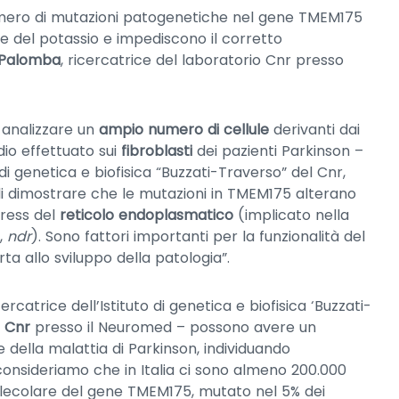
umero di mutazioni patogenetiche nel gene TMEM175
le del potassio e impediscono il corretto
a Palomba
, ricercatrice del laboratorio Cnr presso
 analizzare un
ampio numero di cellule
derivanti dai
dio effettuato sui
fibroblasti
dei pazienti Parkinson –
 di genetica e biofisica “Buzzati-Traverso” del Cnr,
i dimostrare che le mutazioni in TMEM175 alterano
tress del
reticolo endoplasmatico
(implicato nella
i,
ndr
). Sono fattori importanti per la funzionalità del
a allo sviluppo della patologia”.
icercatrice dell’Istituto di genetica e biofisica ‘Buzzati-
o Cnr
presso il Neuromed – possono avere un
della malattia di Parkinson, individuando
onsideriamo che in Italia ci sono almeno 200.000
molecolare del gene TMEM175, mutato nel 5% dei