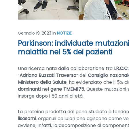
Gennaio 19, 2023
in
NOTIZIE
Parkinson: individuate mutazio
malattia nel 5% dei pazienti
Una ricerca nata dalla collaborazione tra
I.R.C.
“
Adriano Buzzati Traverso
” del
Consiglio nazional
Ministero della Salute
, ha evidenziato che il 5% c
dominanti
nel
gene TMEM175
. Queste mutazioni 
insorge dopo i 50 anni di età.
La proteina prodotta dal gene studiato è fonda
lisosomi
, organuli cellulari che agiscono come ver
avviene, infatti, la decomposizione di componenti 