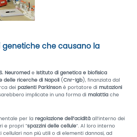
ni genetiche che causano la
C.S. Neuromed
e
Istituto di genetica e biofisica
e delle ricerche di Napoli
(
Cnr-Igb
), finanziata dal
irca dei
pazienti Parkinson
è portatore di
mutazioni
sarebbero implicate in una forma di
malattia
che
mentale per la
regolazione dell’acidità
all’interno dei
i e propri “
spazzini delle cellule
“. Al loro interno
cellulari non più utili o di elementi dannosi, ad