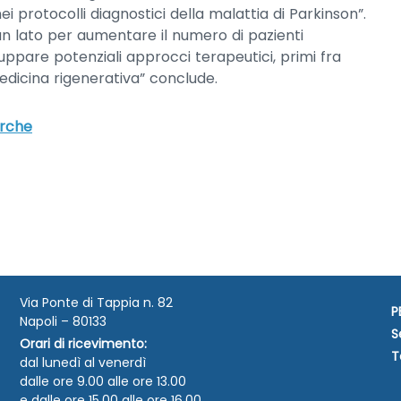
protocolli diagnostici della malattia di Parkinson”.
un lato per aumentare il numero di pazienti
luppare potenziali approcci terapeutici, primi fra
 medicina rigenerativa” conclude.
erche
Via Ponte di Tappia n. 82
P
Napoli – 80133
S
Orari di ricevimento:
T
dal lunedì al venerdì
dalle ore 9.00 alle ore 13.00
e dalle ore 15.00 alle ore 16.00