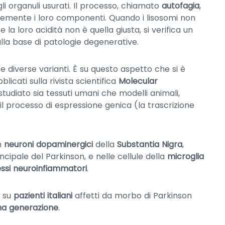
i organuli usurati. Il processo, chiamato
autofagia
,
ntemente i loro componenti. Quando i lisosomi non
 loro acidità non è quella giusta, si verifica un
alla base di patologie degenerative.
diverse varianti. È su questo aspetto che si è
blicati sulla rivista scientifica
Molecular
o studiato sia tessuti umani che modelli animali,
l processo di espressione genica (la trascrizione
n
neuroni dopaminergici
della
Substantia Nigra
,
ncipale del Parkinson, e nelle cellule della
microglia
ssi neuroinfiammatori
.
o su
pazienti italiani
affetti da morbo di Parkinson
ma generazione
.