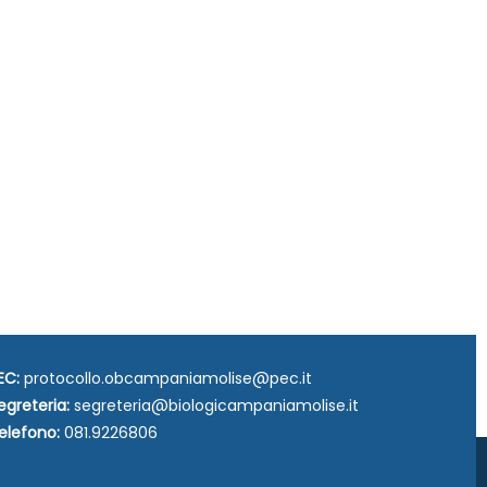
EC:
protocollo.obcampaniamolise@pec.it
egreteria:
segreteria@biologicampaniamolise.it
elefono:
081.9226806