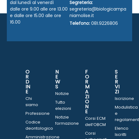
dal lunedì al venerdì
Segreteria:
dalle ore 9.00 alle ore 13.00
segreteria@biologicampa
e dalle ore 15.00 alle ore
niamolise.it
16.00
Telefono:
081.9226806
O
N
F
S
R
E
O
E
D
W
R
R
IN
S
M
VI
E
A
ZI
Notizie
ZI
Chi
Iscrizione
O
Tutto
siamo
N
Modulistica
elezioni
E
Professione
e
Notizie
Corsi ECM
regolament
Codice
formazione
dell’OBCM
deontologico
Elenco
Corsi
Iscritti
Amministrazione