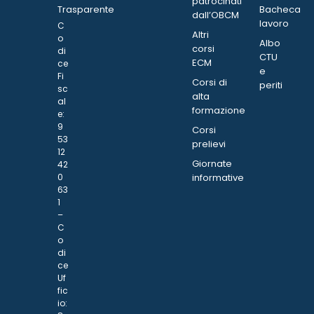
patrocinati
Trasparente
Bacheca
dall’OBCM
lavoro
C
Altri
o
Albo
corsi
di
CTU
ECM
ce
e
Fi
Corsi di
periti
sc
alta
al
formazione
e:
9
Corsi
53
prelievi
12
Giornate
42
0
informative
63
1
–
C
o
di
ce
Uf
fic
io: