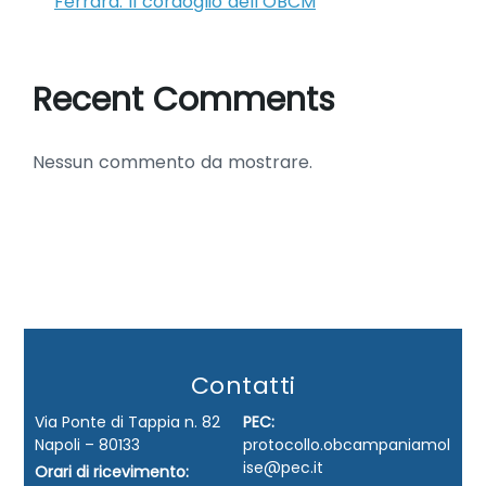
Ferrara. Il cordoglio dell’OBCM
Recent Comments
Nessun commento da mostrare.
Contatti
Via Ponte di Tappia n. 82
PEC:
Napoli – 80133
protocollo.obcampaniamol
ise@pec.it
Orari di ricevimento: