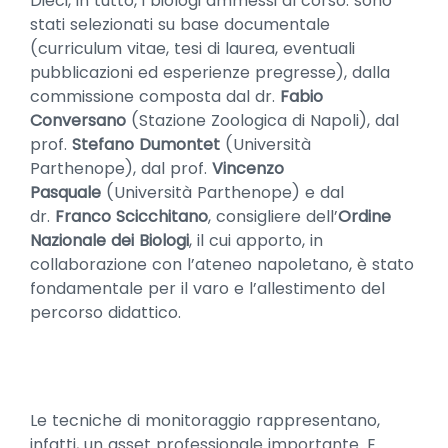
Dieci, in tutto, i biologi ammessi al corso: sono
stati selezionati su base documentale
(curriculum vitae, tesi di laurea, eventuali
pubblicazioni ed esperienze pregresse), dalla
commissione composta dal dr.
Fabio
Conversano
(Stazione Zoologica di Napoli), dal
prof.
Stefano Dumontet
(Università
Parthenope), dal prof.
Vincenzo
Pasquale
(Università Parthenope) e dal
dr.
Franco Scicchitano
, consigliere dell’
Ordine
Nazionale dei Biologi
, il cui apporto, in
collaborazione con l’ateneo napoletano, è stato
fondamentale per il varo e l’allestimento del
percorso didattico.
Le tecniche di monitoraggio rappresentano,
infatti, un asset professionale importante. E