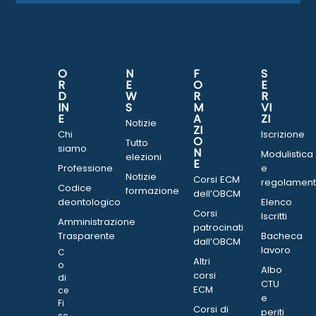
O
N
F
S
R
E
O
E
D
W
R
R
IN
S
M
VI
E
A
ZI
Notizie
ZI
Chi
Iscrizione
O
Tutto
siamo
N
Modulistica
elezioni
E
Professione
e
Notizie
Corsi ECM
regolament
Codice
formazione
dell’OBCM
deontologico
Elenco
Corsi
Iscritti
Amministrazione
patrocinati
Trasparente
Bacheca
dall’OBCM
lavoro
C
Altri
o
Albo
corsi
di
CTU
ECM
ce
e
Fi
Corsi di
periti
sc