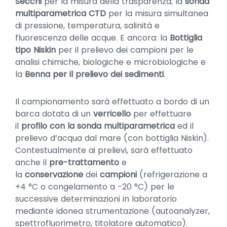
Secchi
per la misura della trasparenza; la
sonda
multiparametrica CTD
per la misura simultanea
di pressione, temperatura, salinità e
fluorescenza delle acque. E ancora: la
Bottiglia
tipo Niskin
per il prelievo dei campioni per le
analisi chimiche, biologiche e microbiologiche e
la
Benna per il prelievo dei sedimenti
.
Il campionamento sarà effettuato a bordo di un
barca dotata di un
verricello
per effettuare
il
profilo con la sonda multiparametrica
ed il
prelievo d’acqua dal mare (con bottiglia Niskin).
Contestualmente ai prelievi, sarà effettuato
anche il
pre-trattamento
e
la
conservazione
dei
campioni
(refrigerazione a
+4 °C o congelamento a -20 °C) per le
successive determinazioni in laboratorio
mediante idonea strumentazione (autoanalyzer,
spettrofluorimetro, titolatore automatico).