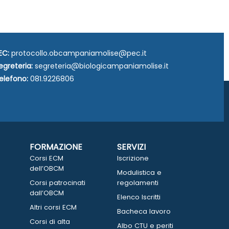
EC:
protocollo.obcampaniamolise@pec.it
egreteria:
segreteria@biologicampaniamolise.it
elefono:
081.9226806
FORMAZIONE
SERVIZI
Corsi ECM
Iscrizione
dell’OBCM
Modulistica e
Corsi patrocinati
regolamenti
dall’OBCM
Elenco Iscritti
Altri corsi ECM
Bacheca lavoro
Corsi di alta
Albo CTU e periti