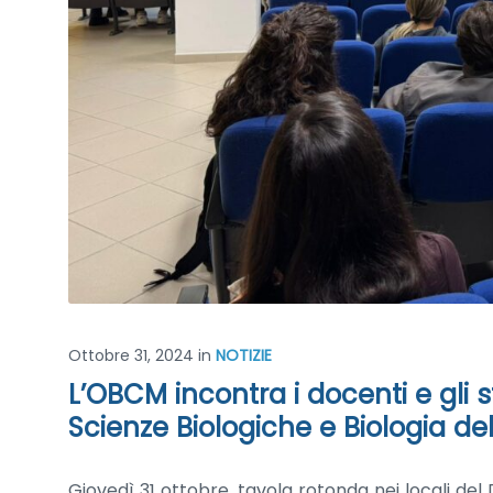
Ottobre 31, 2024
in
NOTIZIE
L’OBCM incontra i docenti e gli s
Scienze Biologiche e Biologia del
Giovedì 31 ottobre, tavola rotonda nei locali del