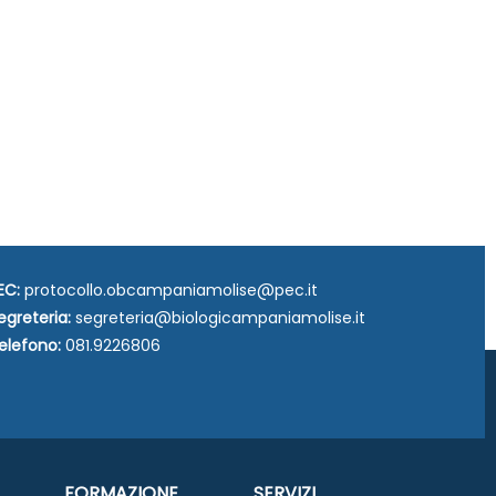
EC:
protocollo.obcampaniamolise@pec.it
egreteria:
segreteria@biologicampaniamolise.it
elefono:
081.9226806
FORMAZIONE
SERVIZI