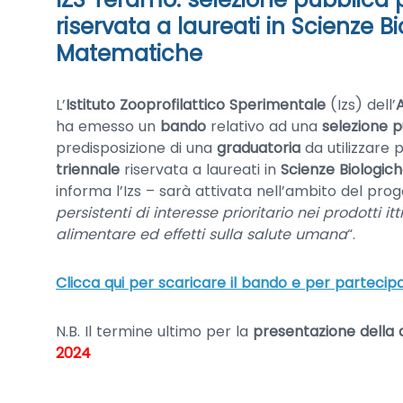
riservata a laureati in Scienze Bi
Matematiche
L’
Istituto Zooprofilattico Sperimentale
(Izs) dell’
ha emesso un
bando
relativo ad una
selezione p
predisposizione di una
graduatoria
da utilizzare 
triennale
riservata a laureati in
Scienze Biologic
informa l’Izs – sarà attivata nell’ambito del prog
persistenti di interesse prioritario nei prodotti 
alimentare ed effetti sulla salute umana
“.
Clicca qui per scaricare il bando e per partecip
N.B. Il termine ultimo per la
presentazione della
2024