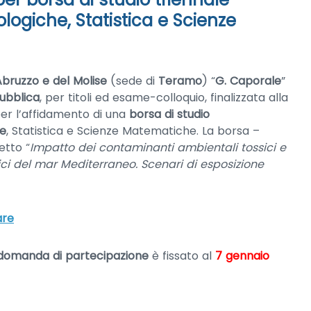
ologiche, Statistica e Scienze
Abruzzo e del Molise
(sede di
Teramo
) “
G. Caporale
”
ubblica
, per titoli ed esame-colloquio, finalizzata alla
per l’affidamento di una
borsa di studio
he
, Statistica e Scienze Matematiche. La borsa –
etto “
Impatto dei contaminanti ambientali tossici e
ittici del mar Mediterraneo. Scenari di esposizione
are
 domanda di partecipazione
è fissato al
7 gennaio