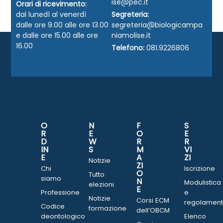
ise@pec.it
Orari di ricevimento:
dal lunedì al venerdì
Segreteria:
dalle ore 9.00 alle ore 13.00
segreteria@biologicampa
e dalle ore 15.00 alle ore
niamolise.it
16.00
Telefono:
081.9226806
O
N
F
S
R
E
O
E
D
W
R
R
IN
S
M
VI
E
A
ZI
Notizie
ZI
Chi
Iscrizione
O
Tutto
siamo
N
Modulistica
elezioni
E
Professione
e
Notizie
Corsi ECM
regolament
Codice
formazione
dell’OBCM
deontologico
Elenco