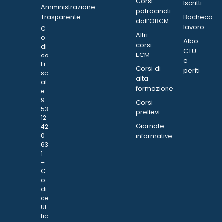
Corsi
Iscritti
Amministrazione
patrocinati
Trasparente
Bacheca
dall’OBCM
lavoro
C
Altri
o
Albo
corsi
di
CTU
ECM
ce
e
Fi
Corsi di
periti
sc
alta
al
formazione
e:
9
Corsi
53
prelievi
12
Giornate
42
0
informative
63
1
–
C
o
di
ce
Uf
fic