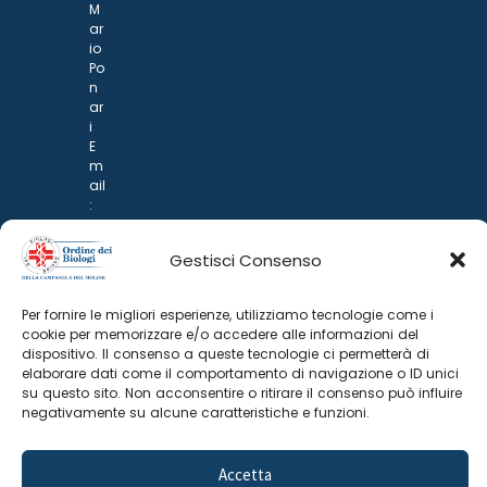
M
ar
io
Po
n
ar
i
E
m
ail
:
rp
d
Gestisci Consenso
@
p
o
Per fornire le migliori esperienze, utilizziamo tecnologie come i
n
cookie per memorizzare e/o accedere alle informazioni del
ar
dispositivo. Il consenso a queste tecnologie ci permetterà di
i.it
elaborare dati come il comportamento di navigazione o ID unici
su questo sito. Non acconsentire o ritirare il consenso può influire
negativamente su alcune caratteristiche e funzioni.
Accetta