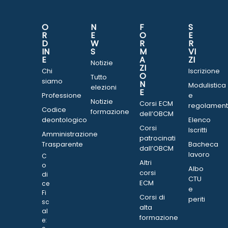
O
N
F
S
R
E
O
E
D
W
R
R
IN
S
M
VI
E
A
ZI
Notizie
ZI
Chi
Iscrizione
O
Tutto
siamo
N
Modulistica
elezioni
E
Professione
e
Notizie
Corsi ECM
regolament
Codice
formazione
dell’OBCM
deontologico
Elenco
Corsi
Iscritti
Amministrazione
patrocinati
Trasparente
Bacheca
dall’OBCM
lavoro
C
Altri
o
Albo
corsi
di
CTU
ECM
ce
e
Fi
Corsi di
periti
sc
alta
al
formazione
e: