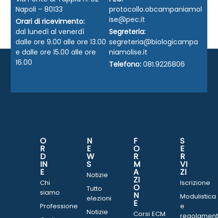
Napoli – 80133
protocollo.obcampaniamol
ise@pec.it
Orari di ricevimento:
dal lunedì al venerdì
Segreteria:
dalle ore 9.00 alle ore 13.00
segreteria@biologicampa
e dalle ore 15.00 alle ore
niamolise.it
16.00
Telefono:
081.9226806
O
N
F
S
R
E
O
E
D
W
R
R
IN
S
M
VI
E
A
ZI
Notizie
ZI
Chi
Iscrizione
O
Tutto
siamo
N
Modulistica
elezioni
E
Professione
e
Notizie
Corsi ECM
regolament