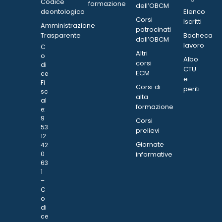
Codice
formazione
dell’OBCM
deontologico
Elenco
Corsi
Iscritti
Amministrazione
patrocinati
Trasparente
Bacheca
dall’OBCM
lavoro
C
Altri
o
Albo
corsi
di
CTU
ECM
ce
e
Fi
Corsi di
periti
sc
alta
al
formazione
e:
9
Corsi
53
prelievi
12
Giornate
42
0
informative
63
1
–
C
o
di
ce