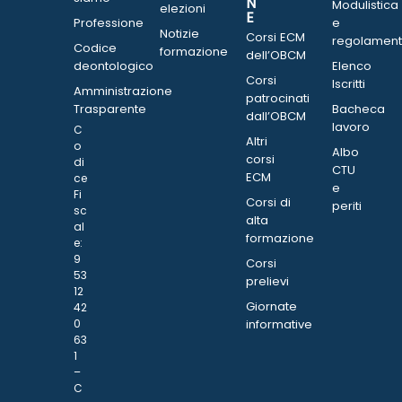
N
Modulistica
elezioni
E
Professione
e
Notizie
Corsi ECM
regolament
Codice
formazione
dell’OBCM
deontologico
Elenco
Corsi
Iscritti
Amministrazione
patrocinati
Trasparente
Bacheca
dall’OBCM
lavoro
C
Altri
o
Albo
corsi
di
CTU
ECM
ce
e
Fi
Corsi di
periti
sc
alta
al
formazione
e:
9
Corsi
53
prelievi
12
Giornate
42
0
informative
63
1
–
C