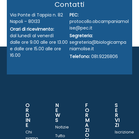
Contatti
Via Ponte di Tappia n. 82
PEC:
Napoli – 80133
protocollo.obcampaniamol
ise@pec.it
Orari di ricevimento:
dal lunedì al venerdì
Segreteria:
dalle ore 9.00 alle ore 13.00
segreteria@biologicampa
e dalle ore 15.00 alle ore
niamolise.it
16.00
Telefono:
081.9226806
O
N
F
S
R
E
O
E
D
W
R
R
IN
S
M
VI
E
A
ZI
Notizie
ZI
Chi
Iscrizione
O
Tutto
siamo