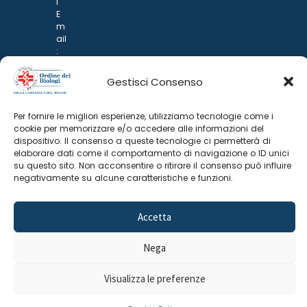
i
E
m
ail
:
rp
d
Gestisci Consenso
@
p
o
Per fornire le migliori esperienze, utilizziamo tecnologie come i
n
cookie per memorizzare e/o accedere alle informazioni del
ar
dispositivo. Il consenso a queste tecnologie ci permetterà di
i.it
elaborare dati come il comportamento di navigazione o ID unici
su questo sito. Non acconsentire o ritirare il consenso può influire
negativamente su alcune caratteristiche e funzioni.
Accetta
Nega
©
2025 Odine Biologi della Campania
Cookie Policy
–
Visualizza le preferenze
e del Molise
Privacy Policy