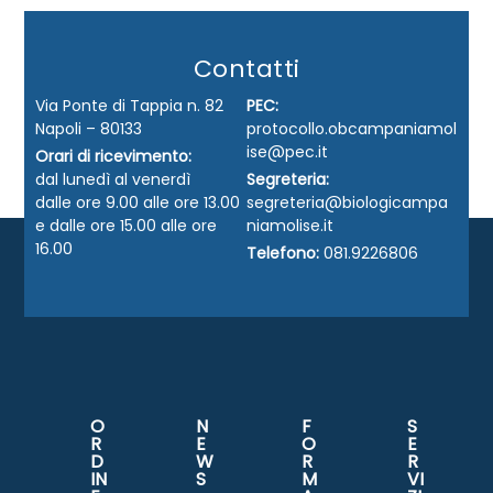
Contatti
Via Ponte di Tappia n. 82
PEC:
Napoli – 80133
protocollo.obcampaniamol
ise@pec.it
Orari di ricevimento:
dal lunedì al venerdì
Segreteria:
dalle ore 9.00 alle ore 13.00
segreteria@biologicampa
e dalle ore 15.00 alle ore
niamolise.it
16.00
Telefono:
081.9226806
O
N
F
S
R
E
O
E
D
W
R
R
IN
S
M
VI