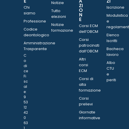
E
A
ZI
Notizie
ZI
Chi
Iscrizione
O
Tutto
siamo
N
Modulistica
elezioni
E
Professione
e
Notizie
Corsi ECM
regolament
Codice
formazione
dell’OBCM
deontologico
Elenco
Corsi
Iscritti
Amministrazione
patrocinati
Trasparente
Bacheca
dall’OBCM
lavoro
C
Altri
o
Albo
corsi
di
CTU
ECM
ce
e
Fi
Corsi di
periti
sc
alta
al
formazione
e:
9
Corsi
53
prelievi
12
Giornate
42
0
informative
63
1