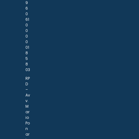
9
6
0
61
0
0
0
0
01
8
5
8
03
RP
D
–
Av
v.
M
ar
io
Po
n
ar