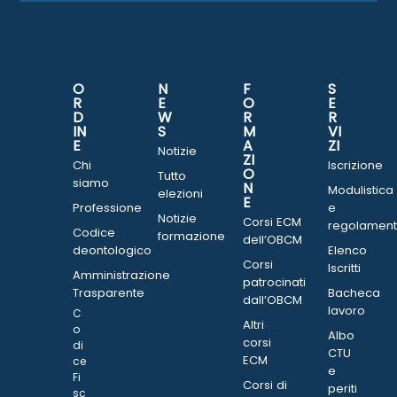
O
N
F
S
R
E
O
E
D
W
R
R
IN
S
M
VI
E
A
ZI
Notizie
ZI
Chi
Iscrizione
O
Tutto
siamo
N
Modulistica
elezioni
E
Professione
e
Notizie
Corsi ECM
regolament
Codice
formazione
dell’OBCM
deontologico
Elenco
Corsi
Iscritti
Amministrazione
patrocinati
Trasparente
Bacheca
dall’OBCM
lavoro
C
Altri
o
Albo
corsi
di
CTU
ECM
ce
e
Fi
Corsi di
periti
sc