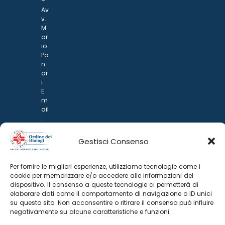
–
Av
v.
M
ar
io
Po
n
ar
i
E
m
ail
:
rp
d
Gestisci Consenso
@
p
o
Per fornire le migliori esperienze, utilizziamo tecnologie come i
n
cookie per memorizzare e/o accedere alle informazioni del
ar
dispositivo. Il consenso a queste tecnologie ci permetterà di
i.it
elaborare dati come il comportamento di navigazione o ID unici
su questo sito. Non acconsentire o ritirare il consenso può influire
negativamente su alcune caratteristiche e funzioni.