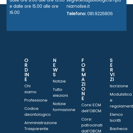
dalle ore 9.00 alle ore 13.00
segreteria@biologicampa
e dalle ore 15.00 alle ore
niamolise.it
16.00
Telefono:
081.9226806
O
N
F
S
R
E
O
E
D
W
R
R
IN
S
M
VI
E
A
ZI
Notizie
ZI
Chi
Iscrizione
O
Tutto
siamo
N
Modulistica
elezioni
E
Professione
e
Notizie
Corsi ECM
regolament
Codice
formazione
dell’OBCM
deontologico
Elenco
Corsi
Iscritti
Amministrazione
patrocinati
Trasparente
Bacheca
dall’OBCM