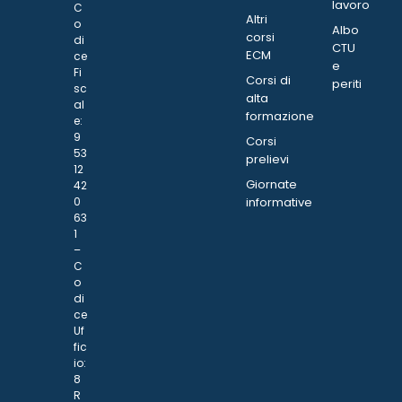
lavoro
C
Altri
o
Albo
corsi
di
CTU
ECM
ce
e
Fi
Corsi di
periti
sc
alta
al
formazione
e:
9
Corsi
53
prelievi
12
Giornate
42
0
informative
63
1
–
C
o
di
ce
Uf
fic
io:
8
R