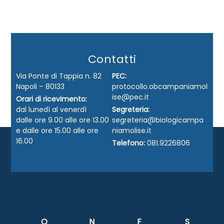
Contatti
Via Ponte di Tappia n. 82
PEC:
Napoli – 80133
protocollo.obcampaniamol
ise@pec.it
Orari di ricevimento:
dal lunedì al venerdì
Segreteria:
dalle ore 9.00 alle ore 13.00
segreteria@biologicampa
e dalle ore 15.00 alle ore
niamolise.it
16.00
Telefono:
081.9226806
O
N
F
S