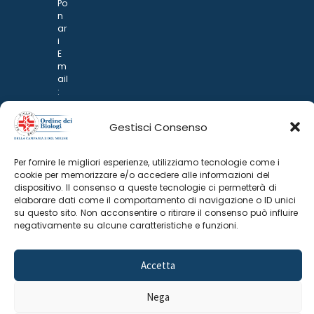
Po
n
ar
i
E
m
ail
:
rp
d
Gestisci Consenso
@
p
o
Per fornire le migliori esperienze, utilizziamo tecnologie come i
n
cookie per memorizzare e/o accedere alle informazioni del
ar
dispositivo. Il consenso a queste tecnologie ci permetterà di
i.it
elaborare dati come il comportamento di navigazione o ID unici
su questo sito. Non acconsentire o ritirare il consenso può influire
negativamente su alcune caratteristiche e funzioni.
Accetta
Nega