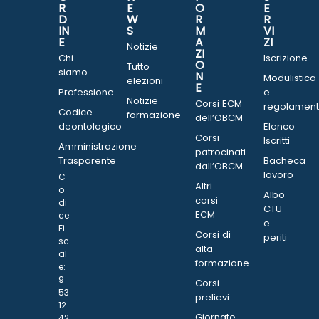
R
E
O
E
D
W
R
R
IN
S
M
VI
E
A
ZI
Notizie
ZI
Chi
Iscrizione
O
Tutto
siamo
N
Modulistica
elezioni
E
Professione
e
Notizie
Corsi ECM
regolament
Codice
formazione
dell’OBCM
deontologico
Elenco
Corsi
Iscritti
Amministrazione
patrocinati
Trasparente
Bacheca
dall’OBCM
lavoro
C
Altri
o
Albo
corsi
di
CTU
ECM
ce
e
Fi
Corsi di
periti
sc
alta
al
formazione
e:
9
Corsi
53
prelievi
12
Giornate
42