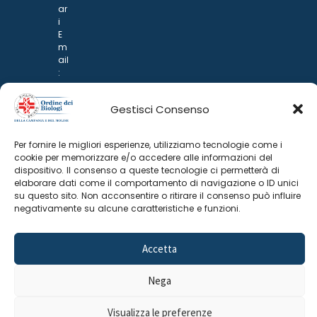
ar
i
E
m
ail
:
rp
d
Gestisci Consenso
@
p
o
Per fornire le migliori esperienze, utilizziamo tecnologie come i
n
cookie per memorizzare e/o accedere alle informazioni del
ar
dispositivo. Il consenso a queste tecnologie ci permetterà di
i.it
elaborare dati come il comportamento di navigazione o ID unici
su questo sito. Non acconsentire o ritirare il consenso può influire
negativamente su alcune caratteristiche e funzioni.
Accetta
Nega
©
2025 Odine Biologi della Campania
Cookie Policy
–
Visualizza le preferenze
e del Molise
Privacy Policy