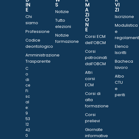
IN
S
M
VI
E
A
ZI
Notizie
ZI
Chi
Iscrizione
O
Tutto
siamo
N
Modulistica
elezioni
E
Professione
e
Notizie
Corsi ECM
regolament
Codice
formazione
dell’OBCM
deontologico
Elenco
Corsi
Iscritti
Amministrazione
patrocinati
Trasparente
Bacheca
dall’OBCM
lavoro
C
Altri
o
Albo
corsi
di
CTU
ECM
ce
e
Fi
Corsi di
periti
sc
alta
al
formazione
e:
9
Corsi
53
prelievi
12
Giornate
42
0
informative