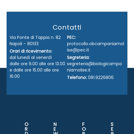
Contatti
Via Ponte di Tappia n. 82
PEC:
Napoli – 80133
protocollo.obcampaniamol
ise@pec.it
Orari di ricevimento:
dal lunedì al venerdì
Segreteria:
dalle ore 9.00 alle ore 13.00
segreteria@biologicampa
e dalle ore 15.00 alle ore
niamolise.it
16.00
Telefono:
081.9226806
O
N
F
S
R
E
O
E
D
W
R
R