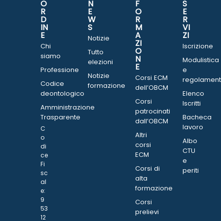
O
N
F
S
R
E
O
E
D
W
R
R
IN
S
M
VI
E
A
ZI
Notizie
ZI
Chi
Iscrizione
O
Tutto
siamo
N
Modulistica
elezioni
E
Professione
e
Notizie
Corsi ECM
regolament
Codice
formazione
dell’OBCM
deontologico
Elenco
Corsi
Iscritti
Amministrazione
patrocinati
Trasparente
Bacheca
dall’OBCM
lavoro
C
Altri
o
Albo
corsi
di
CTU
ECM
ce
e
Fi
Corsi di
periti
sc
alta
al
formazione
e:
9
Corsi
53
prelievi
12