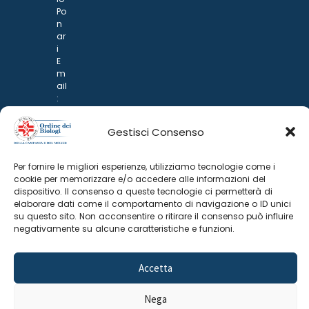
Po
n
ar
i
E
m
ail
:
rp
d
Gestisci Consenso
@
p
o
Per fornire le migliori esperienze, utilizziamo tecnologie come i
n
cookie per memorizzare e/o accedere alle informazioni del
ar
dispositivo. Il consenso a queste tecnologie ci permetterà di
i.it
elaborare dati come il comportamento di navigazione o ID unici
su questo sito. Non acconsentire o ritirare il consenso può influire
negativamente su alcune caratteristiche e funzioni.
Accetta
Nega