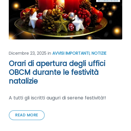
Dicembre 23, 2025
in
AVVISI IMPORTANTI
,
NOTIZIE
Orari di apertura degli uffici
OBCM durante le festività
natalizie
A tutti gli iscritti auguri di serene festività!!
READ MORE