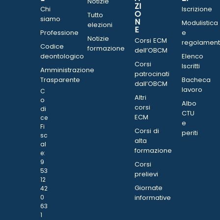
Notizie
ZI
Chi
Iscrizione
O
Tutto
siamo
N
Modulistica
elezioni
E
Professione
e
Notizie
Corsi ECM
regolament
Codice
formazione
dell’OBCM
deontologico
Elenco
Corsi
Iscritti
Amministrazione
patrocinati
Trasparente
Bacheca
dall’OBCM
lavoro
C
Altri
o
Albo
corsi
di
CTU
ECM
ce
e
Fi
Corsi di
periti
sc
alta
al
formazione
e:
9
Corsi
53
prelievi
12
Giornate
42
0
informative
63
1