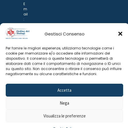
E
m
ail
:
rp
d
Gestisci Consenso
@
p
o
Per fornire le migliori esperienze, utilizziamo tecnologie come i
n
cookie per memorizzare e/o accedere alle informazioni del
ar
dispositivo. Il consenso a queste tecnologie ci permetterà di
i.it
elaborare dati come il comportamento di navigazione o ID unici
su questo sito. Non acconsentire o ritirare il consenso può influire
negativamente su alcune caratteristiche e funzioni.
Accetta
Nega
©
2025 Odine Biologi della Campania
Cookie Policy
–
Visualizza le preferenze
e del Molise
Privacy Policy