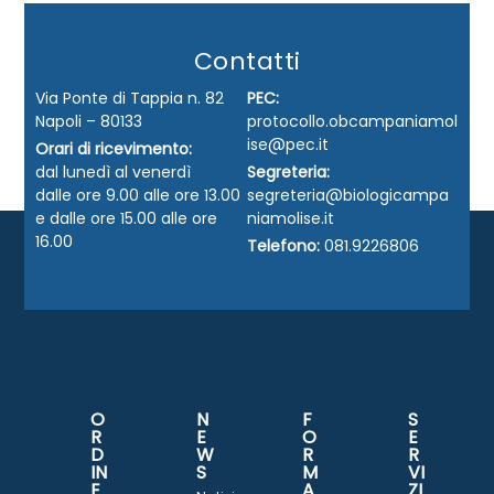
Contatti
Via Ponte di Tappia n. 82
PEC:
Napoli – 80133
protocollo.obcampaniamol
ise@pec.it
Orari di ricevimento:
dal lunedì al venerdì
Segreteria:
dalle ore 9.00 alle ore 13.00
segreteria@biologicampa
e dalle ore 15.00 alle ore
niamolise.it
16.00
Telefono:
081.9226806
O
N
F
S
R
E
O
E
D
W
R
R
IN
S
M
VI
E
A
ZI